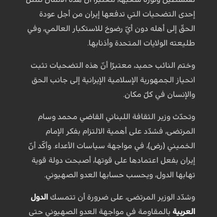
إحدى التضحيات التي تدفعها إيران من أجل عودة
الحقّ إلى أهله دون أيّ رضوخ للاستكبار العالمي، وفي
طليعته الولايات المتحدة وأذنابها.
وختم النائب حميد، معتبرًا أنّ هذه التضحيات تثبت
انحياز الجمهورية الإسلامية الإيرانية إلى جانب الحق
والإنسان في كلّ مكان.
وتحدّث وزير الثقافة اللبناني القاضي محمد وسام
المرتضى، فشدّد على أهمية الالتزام بفكر الإمام
الخميني (رض)، في مواجهة سياسات الأعداء. وأكّد أنّ
إيران بفعل اعتمادها على قوتها، أصبحت دولة قوية
تهابها الدول، ويحسب حسابها العدو الصهيوني.
وشدّد الوزير المرتضى، على ضرورة أن تتمسك
الدول
العربية
بالمقاومة في مواجهة العدو الصهيوني حتى