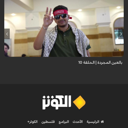
برنامج "بالعين المجردة" هو توثيق إنسانيٌّ شجاعٌ للحياة تحت وطأة الحرب،
حيث نستمع فيه إلى شهاداتٍ حيّةٍ لأشخاص عايشوا التفجيرات والدمار، فنرى
بعيونهم ت...
بالعين المجردة | الحلقة 10
الرئيسية
الأحدث
البرامج
فلسطين
الكوثر+