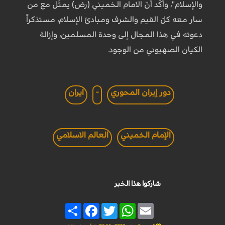
والإسلام"، وأكّد أنّ الامام الخميني (رض) يمثّل مع من
سار معه كلّ القيم والشرف ومبادئ الإسلام، مستذكراً
دعوته في هذا المجال إلى وحدة المسلمين، وإزالة
الكيان الصهيوني من الوجود.
دور إيران المحوري
-
ايران
الإمام الخميني
العالم الاسلامي
شاركوا هذا الخبر
Share
Facebook
Twitter
WhatsApp
Email