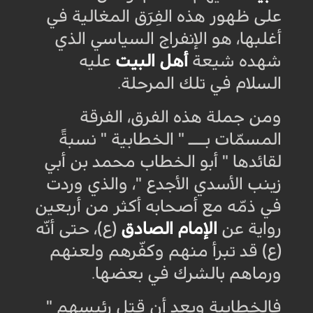
على ظهور هذه الفِرَق المغالية في
أغلبها، هو الإنفراج السياسي الذي
شهده شيعة
أهل البيت
عليه
السلام في تلك المرحلة
.
ومن جملة هذه الفرق، الفرقة
المسمّات بــــ " الخطابية " نسبةً
لقائدها " أبو الخطاب محمد بن أبي
زينب الأسدي الأجدع "، والذي وردت
في ذمّه مع أصحابه أكثر من أربعين
رواية عن
الإمام الصادق
(ع)، حتى أنّه
(ع) قد تبرأ منهم وكفّرهم ولعنهم
ورماهم بالشرك في بعضها
.
فالخطابية وبعد أن قتل رئيسهم "