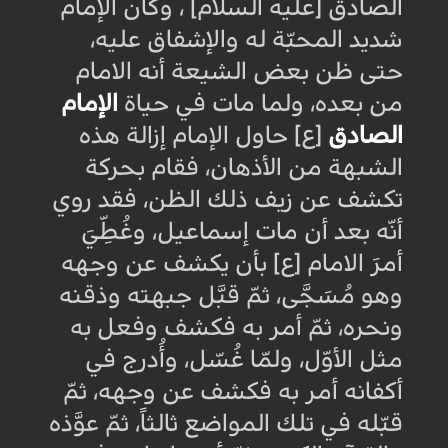
الصادق [عليه السلام] ، وكان الإمام
شديد المحبّة له والإشفاق عليه،
حتى ظن بعض الشيعة أنه الامام
من بعده، ولما مات في حياة
الإمام
الصادق
[ع] حاول الإمام إزالة هذه
الشبهة من الأذهان، فقام بحركة
تكشف عن زيف ذلك الظن، فقد روي
أنّه بعد أن مات إسماعيل، وغُطِّيَ
أمرَ الامام [ع] بأن يكشف عن وجهه
وهو مُسَجَّى، ثمّ قبَّل جبهته وذقنه
ونحره، ثمّ أمر به فكشف وفعل به
مثل الأوّل، ولمّا غُسّل، وأُدرج في
أكفانه أمر به فكشف عن وجهه، ثمّ
قبّله في تلك المواضع ثالثاً، ثمّ عوَّذه