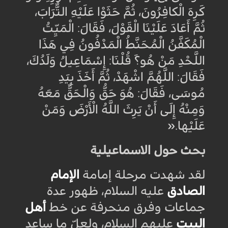
كَرِهَ الْكافِرُونَ،‏ ثُمَّ حَثَوْا عَلَيْهِ التُّرَابَ،
ثُمَّ أَعَادَ عَلَيْنَا الْقَوْلَ، فَقَالَ: الْمَيِّتُ
الْمُكَفَّنُ الْمُحَنَّطُ الْمَدْفُونُ فِي هَذَا
اللَّحْدِ مَنْ هُو؟َ قُلْنَا: إِسْمَاعِيلُ وَلَدُكَ،
فَقَالَ: اللَّهُمَّ اشْهَدْ، ثُمَّ أَخَذَ بِيَدِ
مُوسَى، فَقَالَ: هُوَ حَقٌّ وَالْحَقُّ مَعَهُ
وَمِنْهُ إِلَى أَنْ يَرِثَ اللَّهُ‏ الْأَرْضَ وَمَنْ
عَلَيْها
».
بحث حول الاسماعيلية
لقد شهدت مرحلة إمامة
الإمام
الصادق
عليه السلام، ظهور عدة
جماعات وفرق منحرفة عن خط
أهل
البيت
عليهم السلام، ولعلّ ما ساعد