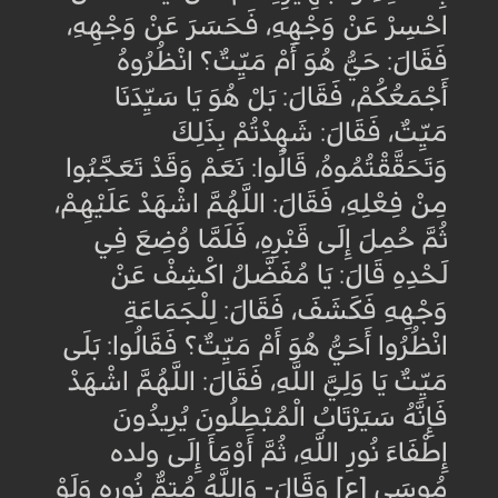
احْسِرْ عَنْ وَجْهِهِ، فَحَسَرَ عَنْ وَجْهِهِ،
فَقَالَ: حَيٌّ هُوَ أَمْ مَيِّتٌ؟ انْظُرُوهُ
أَجْمَعُكُمْ، فَقَالَ: بَلْ هُوَ يَا سَيِّدَنَا
مَيِّتٌ، فَقَالَ: شَهِدْتُمْ بِذَلِكَ
وَتَحَقَّقْتُمُوهُ، قَالُوا: نَعَمْ وَقَدْ تَعَجَّبُوا
مِنْ فِعْلِهِ، فَقَالَ: اللَّهُمَّ اشْهَدْ عَلَيْهِمْ،
ثُمَّ حُمِلَ إِلَى قَبْرِهِ، فَلَمَّا وُضِعَ فِي
لَحْدِهِ قَالَ: يَا مُفَضَّلُ اكْشِفْ عَنْ
وَجْهِهِ فَكَشَفَ، فَقَالَ: لِلْجَمَاعَةِ
انْظُرُوا أَحَيٌّ هُوَ أَمْ مَيِّتٌ؟ فَقَالُوا: بَلَى
مَيِّتٌ يَا وَلِيَّ اللَّهِ، فَقَالَ: اللَّهُمَّ اشْهَدْ
فَإِنَّهُ سَيَرْتَابُ الْمُبْطِلُونَ يُرِيدُونَ
إِطْفَاءَ نُورِ اللَّهِ، ثُمَّ أَوْمَأَ إِلَى ولده
مُوسَى [ع] وَقَالَ- وَاللَّهُ مُتِمُّ نُورِهِ وَلَوْ