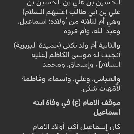
الحسين بن علي بن الحسين بن
علي بن أبي طالب (عليهم السلام)
وهي أم لثلاثة من أولاده؛ اسماعيل،
وعبد الله، وأم فروة
والثانية أم ولد تكنى (حميدة البربرية)
أنجبت له موسى الكاظم [عليه
السلام] ، وإسحاق، ومحمد
.
والعباس، وعلي، وأسماء، وفاطمة
لاُمّهات شتّى
.
موقف الامام (ع) في وفاة ابنه
اسماعيل
كان إسماعيل أكبر أولاد الامام