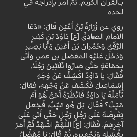
بـالقرآن الكريم، ثمّ أمر بإدراجه في
لحده
.
روي عن زُرَارَةُ بْنُ أَعْيَنَ قَالَ: «دَعَا
الامام الصَّادِقُ [ع] دَاوُدَ بْنَ كَثِيرٍ
الرَّقِّيَّ وَحُمْرَانَ بْنَ أَعْيَنَ وَأَبَا بَصِيرٍ
وَدَخَلَ عَلَيْهِ المفضل بن عمر، وَأَتَى
بِجَمَاعَةٍ حَتَّى صَارُوا ثَلَاثِينَ رَجُلًا،
فَقَالَ: يَا دَاوُدُ اكْشِفْ عَنْ وَجْهِ
إِسْمَاعِيلَ فَكَشَفَ عَنْ وَجْهِهِ، فَقَالَ:
تَأَمَّلْهُ‏ يَا دَاوُدُ فَانْظُرْهُ أَحَيٌّ هُوَ أَمْ
مَيِّتٌ؟ فَقَالَ: بَلْ هُوَ مَيِّتٌ، فَجَعَلَ
يَعْرِضُهُ عَلَى رَجُلٍ رَجُلٍ حَتَّى أَتَى عَلَى
آخِرِهِمْ، فَقَالَ: [ع] اللَّهُمَّ اشْهَدْ ثُمَّ أَمَرَ
بِغُسْلِهِ وَتَجْهِيزِهِ، ثُمَّ قَالَ: يَا مُفَضَّلُ