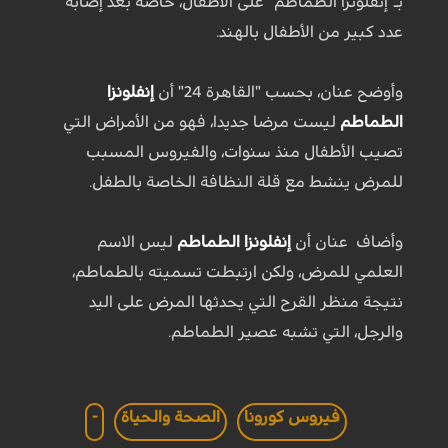
بـ"إنفلونزا الطماطم" على الأطفال، خاصة بعد إصابة
عدد كبير من الأطفال ب‍الهند.
وأوضح عنان، بحسب "القاهرة 24" أن
إنفلونزا
الطماطم
ليست مرضا جديدا، فهو من الأمراض التي
تصيب الأطفال منذ سنوات، والفيروس المسبب
للمرض ينشط مع قلة النظافة الخاصة بالطفل.
وأضاف عنان أن
إنفلونزا الطماطم
ليس الاسم
العلمي للمرض، ولكن ارتبطت تسميته بالطماطم،
نتيجة منظر القرح التي يحدثها المرض على اليد
والرجل، التي تشبه عصير الطماطم.
فيروس كورونا
الصحة والحياة
-