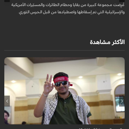
عُرِضت مجموعة كبيرة من بقايا وحطام الطائرات والمسيّرات الأمريكية
أ
والإسرائيلية التي تم إسقاطها واصطيادها من قبل الحرس الثوري.
ا
و
الأكثر مشاهدة
برنامج "بالعين المجردة" هو توثيق إنسانيٌّ شجاعٌ للحياة تحت وطأة الحرب،
حيث نستمع فيه إلى شهاداتٍ حيّةٍ لأشخاص عايشوا التفجيرات والدمار، فنرى
بعيونهم ت...