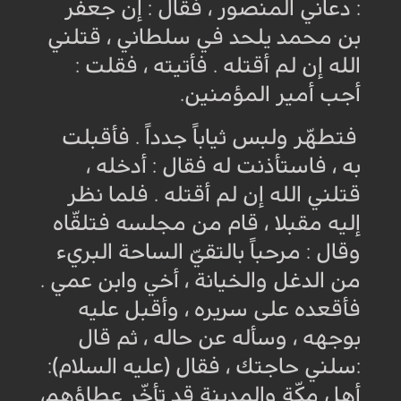
: دعاني المنصور ، فقال : إن جعفر
بن محمد يلحد في سلطاني ، قتلني
الله إن لم أقتله . فأتيته ، فقلت :
أجب أمير المؤمنين
.
فتطهّر ولبس ثياباً جدداً . فأقبلت
به ، فاستأذنت له فقال : أدخله ،
قتلني الله إن لم أقتله . فلما نظر
إليه مقبلا ، قام من مجلسه فتلقّاه
وقال : مرحباً بالتقيّ الساحة البريء
من الدغل والخيانة ، أخي وابن عمي .
فأقعده على سريره ، وأقبل عليه
بوجهه ، وسأله عن حاله ، ثم قال
:سلني حاجتك ، فقال (عليه السلام):
أهل مكّة والمدينة قد تأخّر عطاؤهم،