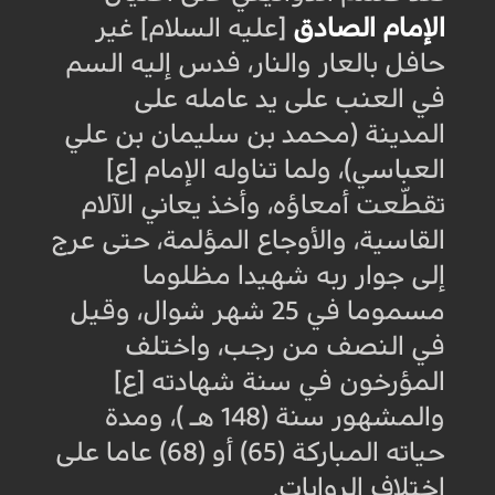
الإمام الصادق
[عليه السلام] غير
حافل بالعار والنار، فدس إليه السم
في العنب على يد عامله على
المدينة (محمد بن سليمان بن علي
العباسي)، ولما تناوله الإمام [ع]
تقطّعت أمعاؤه، وأخذ يعاني الآلام
القاسية، والأوجاع المؤلمة، حتى عرج
إلى جوار ربه شهيدا مظلوما
مسموما في 25 شهر شوال، وقيل
في النصف من رجب، واختلف
المؤرخون في سنة شهادته [ع]
والمشهور سنة (148 هـ )، ومدة
حياته المباركة (65) أو (68) عاما على
اختلاف الروايات
.