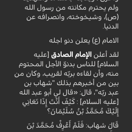
ولم يحترم مكانته من رسول الله
(ص)، وشيخوخته، وانصرافه عن
الدنيا
.
الامام (ع) يعلن دنو اجله
لقد أعلن
الإمام الصادق
[عليه
السلام] للناس بدنوّ الأجل المحتوم
منه، وأن لقاءه بربّه لقريب، وكان من
بين من أخبرهم بذلك "شهاب بن
عبد ربّه"، قال: «قال لي أبو عبد الله
[عليه السلام] : كَيْفَ أَنْتَ إِذَا نَعَانِي‏
إِلَيْكَ‏ مُحَمَّدُ بْنُ سُلَيْمَانَ؟
قَالَ شهاب: فَلَمْ أَعْرِفْ مُحَمَّدَ بْنَ