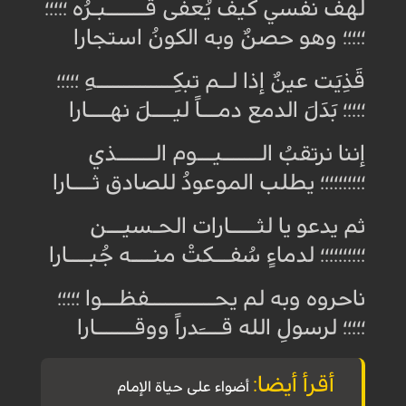
لهفَ نفسي كيف يُعفى قـــــــبـرُه ؛؛؛؛؛
؛؛؛؛؛ وهو حصنٌ وبه الكونُ استجارا
قَذِيَت عينٌ إذا لــم تبكِــــــــــــــهِ ؛؛؛؛؛
؛؛؛؛؛ بَدَلَ الدمع دمـــاً ليــــلَ نهــــارا
إننا نرتقبُ الـــــــيـــوم الـــــــذي
؛؛؛؛؛؛؛؛؛؛ يطلب الموعودُ للصادق ثــــارا
ثم يدعو يا لثـــــارات الحـسيـــن
؛؛؛؛؛؛؛؛؛؛ لدماءٍ سُفـــكتْ منــــه جُبــــارا
ناحروه وبه لم يحــــــــــــفظـــوا ؛؛؛؛؛
؛؛؛؛؛ لرسولِ الله قــــَدراً ووقـــــــارا
أقرأ أيضا
:
أضواء على حياة
الإمام