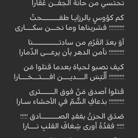
نحتسي من حانة الجفــن عُقارا
كم كؤوسٍ بالرزايـا طفـــــــــحتْ
؛؛؛؛؛؛؛؛؛؛ فشربناها وما نحـــن سكــــارى
أوَ بعدَ القَرْمِ من سادتــــــــــــــنا
؛؛؛؛؛؛؛؛؛؛ نأمن الدهر بأن يرعـــى الذّمارا
كيف نصبو لحياة بعدما قتلوا مَن
؛؛؛؛؛؛؛؛؛؛ أَلْبَسَ الــــديــــن افــــتـــخــــارا
قتلوا أصدق مَنْ فوق الـــــــثرى
؛؛؛؛؛؛؛؛؛؛ بذعافِ السُّمّ في الأحشاء سـارا
صَدَق الحزنُ بفقدِ الصـــــــــادق ؛؛؛؛؛
؛؛؛؛؛ فقدُهُ أورى شِغافَ القلبِ نــــارا