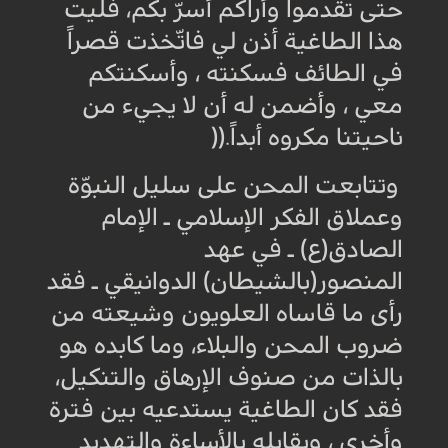
حتى تقدموا وأراكم أسرّ بكم، فليت
هذا الطاغية أذن لي فاتّخذت قصراً
في الطائف فسكنته ، وأسكنتكم
معي ، وأضمن له أن لا يجيء من
ناحيتنا مكروه أبداً
)).
وتتابعت المحن على سليل النبوّة
وعملاق الفكر الإسلامي ـ الإمام
الصادق(ع) ـ في عهد
المنصور(بالشيطان) الدوانيقي ـ فقد
رأى ما قاساه العلويون وشيعته من
ضروب المحن والبلاء، وما كابده هو
بالذات من صنوف الإرهاق والتنكيل،
فقد كان الطاغية يستدعيه بين فترة
وأخرى ، ويقابله بالأساءة والتهديد