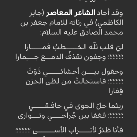
وقد أجاد
الشاعر المعاصر
(جابر
الكاظمي) في رثائه للامام جعفر بن
محمد الصادق عليه السلام
:
ليّ قلب ثلّه الخــــــطبُ فمــــــارا
؛؛؛؛؛؛؛؛؛؛ وجفون تقذفُ الدمـــع جــــِمارا
وحقول بيــــن أحشائـــــــي ذَوَتْ
؛؛؛؛؛؛؛؛؛؛ فاستحالتْ من لظى الحزن
قِفارا
ريثما حلّ الجوى في خافـقــــــي
؛؛؛؛؛؛؛؛؛؛ فغفا بين جُراحـــــي وتــــوارى
فأنا ظئرٌ لأتــــــراب الأســـــــــى ؛؛؛؛؛؛؛؛؛؛