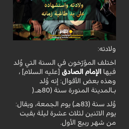
ولادته
:
اختلف المؤرّخون في السنة التي وُلد
فيها
الإمام الصادق
[عليه السلام] ،
وهذه بعض الأقوال: إنه وُلد
بـالمدينة المنورة سنة (80هـ
).
وُلد سنة (83هـ) يوم الجمعة، ويقال:
يوم الاثنين لثلاث عشرة ليلة بقيت
من شهر ربيع الأول
.