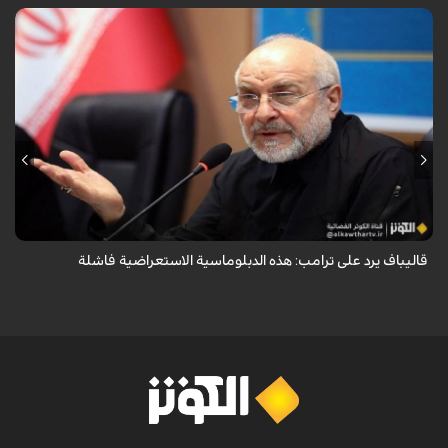
أكد رئيس مجلس الشورى الإسلامي الإيراني أن التصريحات الاستعراضية
والتهديدات المتكررة لم تعد تُجدي نفعاً، واصفاً إياها بالدبلوماسية الفاشلة.
قاليباف يرد على ترامب: هذه الدبلوماسية الاستعراضية فاشلة