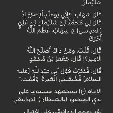
سُلَيْمَانَ
قَالَ شهاب: فَإِنِّي يَوْماً بِالْبَصْرَةِ إِذْ
قَالَ لِي مُحَمَّدُ بْنُ سُلَيْمَانَ بْنِ عَلِيٍّ
(العباسي): يَا شِهَابُ، عَظَّمَ اللَّهُ
أَجْرَكَ
.
قَالَ: قُلْتُ: وَمَنْ ذَاكَ أَصْلَحَ اللَّهُ
الْأَمِيرَ؟! قَالَ: جَعْفَرُ بْنُ مُحَمَّدٍ
.
قَالَ: فَذَكَرْتُ قَوْلَ أَبِي عَبْدِ للَّهِ [عليه
السلام] فَخَنَقَتْنِي الْعَبْرَةُ، وَقُمْت‏
".
الامام (ع) يستشهد مسموما على
يدي المنصور (بالشيطان) الدوانيقي
لقد صمم الدوانيقي على اغتيال