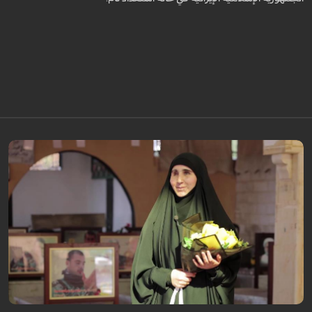
برنامج "بالعين المجردة" هو توثيق إنسانيٌّ شجاعٌ للحياة تحت وطأة الحرب، حيث
نستمع فيه إلى شهاداتٍ حيّةٍ لأشخاص عايشوا التفجيرات والدمار، فنرى بعيونهم
ت...