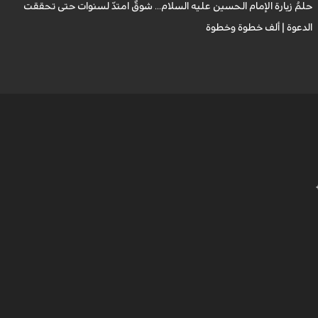
حلمُ زيارة الإمام الحسين عليه السلام... شوقٌ امتدّ لسنوات حتى تحققت
ث
الدعوة | ألف خطوة وخطوة
ز