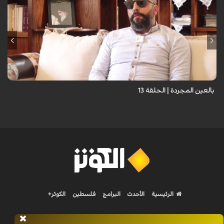
برنامج "بالعين المجردة" هو توثيق إنسانيٌّ شجاعٌ للحياة تحت وطأة الحرب،
حيث نستمع فيه إلى شهاداتٍ حيّةٍ لأشخاص عايشوا التفجيرات والدمار، فنرى
بعيونهم ت...
بالعين المجردة | الحلقة 13
الرئيسية
الأحدث
البرامج
فلسطين
الكوثر+