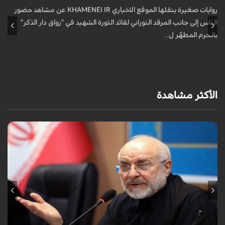
ف
روايات صغيرة ينقلها الموقع الاخباري KHAMENEI.IR عن مشاهد حضور
الناس إلى جانب المرقد النوراني لقائد الثورة الشهيد في "رواق دار الذكر"
أ
بالحرم المطهّر ل...
الأكثر مشاهدة
أكد رئيس مجلس الشورى الإسلامي الإيراني أن التصريحات الاستعراضية
والتهديدات المتكررة لم تعد تُجدي نفعاً، واصفاً إياها بالدبلوماسية الفاشلة.