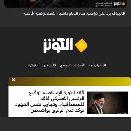
قاليباف يرد على ترامب: هذه الدبلوماسية الاستعراضية فاشلة
الرئيسية
الأحدث
البرامج
فلسطين
الكوثر+
قائد الثورة الإسلامية: توقيع
الرئيس الأميركي فاقد
Nilesat 11900 V | Badr 8 11747 V | Badr5 12284 V
للمصداقية.. وتجارب نقض العهود
تؤكد عدم الوثوق بواشنطن
جميع الحقوق محفوظة