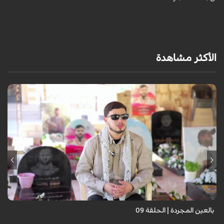
الأكثر مشاهدة
برنامج "بالعين المجردة" هو توثيق إنسانيٌّ شجاعٌ للحياة تحت وطأة الحرب،
حيث نستمع فيه إلى شهاداتٍ حيّةٍ لأشخاص عايشوا التفجيرات والدمار، فنرى
بعيونهم ت...
بالعين المجردة | الحلقة 09