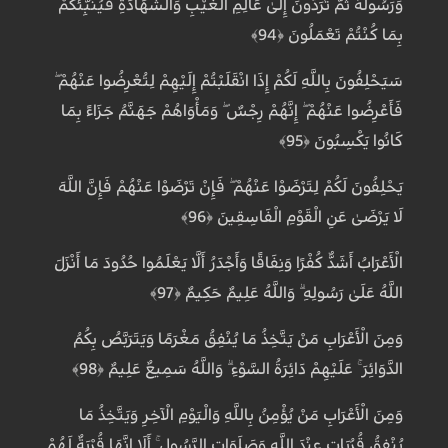
وَرَسُولُهُ ثُمَّ تُرَدُّونَ إِلَىٰ عَالِمِ الْغَيْبِ وَالشَّهَادَةِ فَيُنَبِّئُكُمْ
بِمَا كُنْتُمْ تَعْمَلُونَ ﴿94﴾
سَيَحْلِفُونَ بِاللَّهِ لَكُمْ إِذَا انْقَلَبْتُمْ إِلَيْهِمْ لِتُعْرِضُوا عَنْهُمْ ۖ
فَأَعْرِضُوا عَنْهُمْ ۖ إِنَّهُمْ رِجْسٌ ۖ وَمَأْوَاهُمْ جَهَنَّمُ جَزَاءً بِمَا
كَانُوا يَكْسِبُونَ ﴿95﴾
يَحْلِفُونَ لَكُمْ لِتَرْضَوْا عَنْهُمْ ۖ فَإِنْ تَرْضَوْا عَنْهُمْ فَإِنَّ اللَّهَ
لَا يَرْضَىٰ عَنِ الْقَوْمِ الْفَاسِقِينَ ﴿96﴾
الْأَعْرَابُ أَشَدُّ كُفْرًا وَنِفَاقًا وَأَجْدَرُ أَلَّا يَعْلَمُوا حُدُودَ مَا أَنْزَلَ
اللَّهُ عَلَىٰ رَسُولِهِ ۗ وَاللَّهُ عَلِيمٌ حَكِيمٌ ﴿97﴾
وَمِنَ الْأَعْرَابِ مَنْ يَتَّخِذُ مَا يُنْفِقُ مَغْرَمًا وَيَتَرَبَّصُ بِكُمُ
الدَّوَائِرَ ۚ عَلَيْهِمْ دَائِرَةُ السَّوْءِ ۗ وَاللَّهُ سَمِيعٌ عَلِيمٌ ﴿98﴾
وَمِنَ الْأَعْرَابِ مَنْ يُؤْمِنُ بِاللَّهِ وَالْيَوْمِ الْآخِرِ وَيَتَّخِذُ مَا
يُنْفِقُ قُرُبَاتٍ عِنْدَ اللَّهِ وَصَلَوَاتِ الرَّسُولِ ۚ أَلَا إِنَّهَا قُرْبَةٌ لَهُمْ