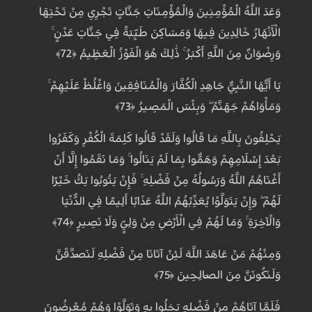
وَعَدَ اللَّهُ الْمُؤْمِنِينَ وَالْمُؤْمِنَاتِ جَنَّاتٍ تَجْرِي مِنْ تَحْتِهَا
الْأَنْهَارُ خَالِدِينَ فِيهَا وَمَسَاكِنَ طَيِّبَةً فِي جَنَّاتِ عَدْنٍ ۚ
وَرِضْوَانٌ مِنَ اللَّهِ أَكْبَرُ ۚ ذَٰلِكَ هُوَ الْفَوْزُ الْعَظِيمُ ﴿72﴾
يَا أَيُّهَا النَّبِيُّ جَاهِدِ الْكُفَّارَ وَالْمُنَافِقِينَ وَاغْلُظْ عَلَيْهِمْ ۚ
وَمَأْوَاهُمْ جَهَنَّمُ ۖ وَبِئْسَ الْمَصِيرُ ﴿73﴾
يَحْلِفُونَ بِاللَّهِ مَا قَالُوا وَلَقَدْ قَالُوا كَلِمَةَ الْكُفْرِ وَكَفَرُوا
بَعْدَ إِسْلَامِهِمْ وَهَمُّوا بِمَا لَمْ يَنَالُوا ۚ وَمَا نَقَمُوا إِلَّا أَنْ
أَغْنَاهُمُ اللَّهُ وَرَسُولُهُ مِنْ فَضْلِهِ ۚ فَإِنْ يَتُوبُوا يَكُ خَيْرًا
لَهُمْ ۖ وَإِنْ يَتَوَلَّوْا يُعَذِّبْهُمُ اللَّهُ عَذَابًا أَلِيمًا فِي الدُّنْيَا
وَالْآخِرَةِ ۚ وَمَا لَهُمْ فِي الْأَرْضِ مِنْ وَلِيٍّ وَلَا نَصِيرٍ ﴿74﴾
وَمِنْهُمْ مَنْ عَاهَدَ اللَّهَ لَئِنْ آتَانَا مِنْ فَضْلِهِ لَنَصَّدَّقَنَّ
وَلَنَكُونَنَّ مِنَ الصَّالِحِينَ ﴿75﴾
فَلَمَّا آتَاهُمْ مِنْ فَضْلِهِ بَخِلُوا بِهِ وَتَوَلَّوْا وَهُمْ مُعْرِضُونَ