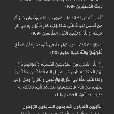
يُحِبُّ الْمُطَّهِّرِينَ ﴿108﴾
أَفَمَنْ أَسَّسَ بُنْيَانَهُ عَلَىٰ تَقْوَىٰ مِنَ اللَّهِ وَرِضْوَانٍ خَيْرٌ أَمْ
مَنْ أَسَّسَ بُنْيَانَهُ عَلَىٰ شَفَا جُرُفٍ هَارٍ فَانْهَارَ بِهِ فِي نَارِ
جَهَنَّمَ ۗ وَاللَّهُ لَا يَهْدِي الْقَوْمَ الظَّالِمِينَ ﴿109﴾
لَا يَزَالُ بُنْيَانُهُمُ الَّذِي بَنَوْا رِيبَةً فِي قُلُوبِهِمْ إِلَّا أَنْ تَقَطَّعَ
قُلُوبُهُمْ ۗ وَاللَّهُ عَلِيمٌ حَكِيمٌ ﴿110﴾
إِنَّ اللَّهَ اشْتَرَىٰ مِنَ الْمُؤْمِنِينَ أَنْفُسَهُمْ وَأَمْوَالَهُمْ بِأَنَّ
لَهُمُ الْجَنَّةَ ۚ يُقَاتِلُونَ فِي سَبِيلِ اللَّهِ فَيَقْتُلُونَ وَيُقْتَلُونَ ۖ
وَعْدًا عَلَيْهِ حَقًّا فِي التَّوْرَاةِ وَالْإِنْجِيلِ وَالْقُرْآنِ ۚ وَمَنْ أَوْفَىٰ
بِعَهْدِهِ مِنَ اللَّهِ ۚ فَاسْتَبْشِرُوا بِبَيْعِكُمُ الَّذِي بَايَعْتُمْ بِهِ ۚ
وَذَٰلِكَ هُوَ الْفَوْزُ الْعَظِيمُ ﴿111﴾
التَّائِبُونَ الْعَابِدُونَ الْحَامِدُونَ السَّائِحُونَ الرَّاكِعُونَ