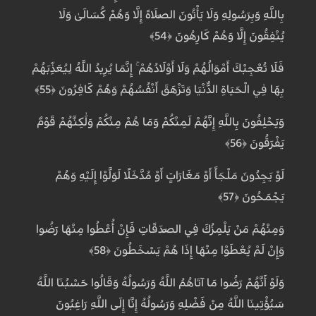
بِاللَّهِ وَبِرَسُولِهِ وَلَا يَأْتُونَ الصَّلَاةَ إِلَّا وَهُمْ كُسَالَىٰ وَلَا
يُنْفِقُونَ إِلَّا وَهُمْ كَارِهُونَ ﴿54﴾
فَلَا تُعْجِبْكَ أَمْوَالُهُمْ وَلَا أَوْلَادُهُمْ ۚ إِنَّمَا يُرِيدُ اللَّهُ لِيُعَذِّبَهُمْ
بِهَا فِي الْحَيَاةِ الدُّنْيَا وَتَزْهَقَ أَنْفُسُهُمْ وَهُمْ كَافِرُونَ ﴿55﴾
وَيَحْلِفُونَ بِاللَّهِ إِنَّهُمْ لَمِنْكُمْ وَمَا هُمْ مِنْكُمْ وَلَٰكِنَّهُمْ قَوْمٌ
يَفْرَقُونَ ﴿56﴾
لَوْ يَجِدُونَ مَلْجَأً أَوْ مَغَارَاتٍ أَوْ مُدَّخَلًا لَوَلَّوْا إِلَيْهِ وَهُمْ
يَجْمَحُونَ ﴿57﴾
وَمِنْهُمْ مَنْ يَلْمِزُكَ فِي الصَّدَقَاتِ فَإِنْ أُعْطُوا مِنْهَا رَضُوا
وَإِنْ لَمْ يُعْطَوْا مِنْهَا إِذَا هُمْ يَسْخَطُونَ ﴿58﴾
وَلَوْ أَنَّهُمْ رَضُوا مَا آتَاهُمُ اللَّهُ وَرَسُولُهُ وَقَالُوا حَسْبُنَا اللَّهُ
سَيُؤْتِينَا اللَّهُ مِنْ فَضْلِهِ وَرَسُولُهُ إِنَّا إِلَى اللَّهِ رَاغِبُونَ