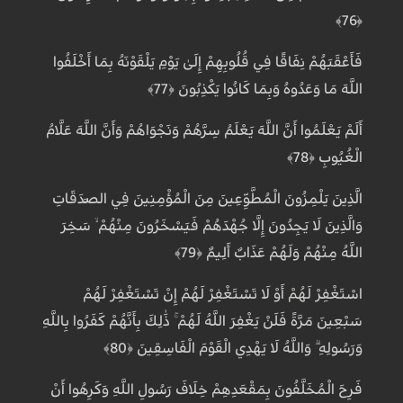
﴿76﴾
فَأَعْقَبَهُمْ نِفَاقًا فِي قُلُوبِهِمْ إِلَىٰ يَوْمِ يَلْقَوْنَهُ بِمَا أَخْلَفُوا
اللَّهَ مَا وَعَدُوهُ وَبِمَا كَانُوا يَكْذِبُونَ ﴿77﴾
أَلَمْ يَعْلَمُوا أَنَّ اللَّهَ يَعْلَمُ سِرَّهُمْ وَنَجْوَاهُمْ وَأَنَّ اللَّهَ عَلَّامُ
الْغُيُوبِ ﴿78﴾
الَّذِينَ يَلْمِزُونَ الْمُطَّوِّعِينَ مِنَ الْمُؤْمِنِينَ فِي الصَّدَقَاتِ
وَالَّذِينَ لَا يَجِدُونَ إِلَّا جُهْدَهُمْ فَيَسْخَرُونَ مِنْهُمْ ۙ سَخِرَ
اللَّهُ مِنْهُمْ وَلَهُمْ عَذَابٌ أَلِيمٌ ﴿79﴾
اسْتَغْفِرْ لَهُمْ أَوْ لَا تَسْتَغْفِرْ لَهُمْ إِنْ تَسْتَغْفِرْ لَهُمْ
سَبْعِينَ مَرَّةً فَلَنْ يَغْفِرَ اللَّهُ لَهُمْ ۚ ذَٰلِكَ بِأَنَّهُمْ كَفَرُوا بِاللَّهِ
وَرَسُولِهِ ۗ وَاللَّهُ لَا يَهْدِي الْقَوْمَ الْفَاسِقِينَ ﴿80﴾
فَرِحَ الْمُخَلَّفُونَ بِمَقْعَدِهِمْ خِلَافَ رَسُولِ اللَّهِ وَكَرِهُوا أَنْ