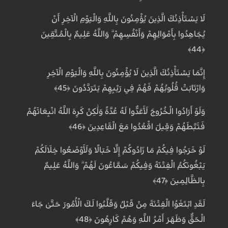
لَا يَسْتَأْذِنُكَ الَّذِينَ يُؤْمِنُونَ بِاللَّهِ وَالْيَوْمِ الْآخِرِ أَنْ
يُجَاهِدُوا بِأَمْوَالِهِمْ وَأَنْفُسِهِمْ ۗ وَاللَّهُ عَلِيمٌ بِالْمُتَّقِينَ
﴿44﴾
إِنَّمَا يَسْتَأْذِنُكَ الَّذِينَ لَا يُؤْمِنُونَ بِاللَّهِ وَالْيَوْمِ الْآخِرِ
وَارْتَابَتْ قُلُوبُهُمْ فَهُمْ فِي رَيْبِهِمْ يَتَرَدَّدُونَ ﴿45﴾
وَلَوْ أَرَادُوا الْخُرُوجَ لَأَعَدُّوا لَهُ عُدَّةً وَلَٰكِنْ كَرِهَ اللَّهُ انْبِعَاثَهُمْ
فَثَبَّطَهُمْ وَقِيلَ اقْعُدُوا مَعَ الْقَاعِدِينَ ﴿46﴾
لَوْ خَرَجُوا فِيكُمْ مَا زَادُوكُمْ إِلَّا خَبَالًا وَلَأَوْضَعُوا خِلَالَكُمْ
يَبْغُونَكُمُ الْفِتْنَةَ وَفِيكُمْ سَمَّاعُونَ لَهُمْ ۗ وَاللَّهُ عَلِيمٌ
بِالظَّالِمِينَ ﴿47﴾
لَقَدِ ابْتَغَوُا الْفِتْنَةَ مِنْ قَبْلُ وَقَلَّبُوا لَكَ الْأُمُورَ حَتَّىٰ جَاءَ
الْحَقُّ وَظَهَرَ أَمْرُ اللَّهِ وَهُمْ كَارِهُونَ ﴿48﴾