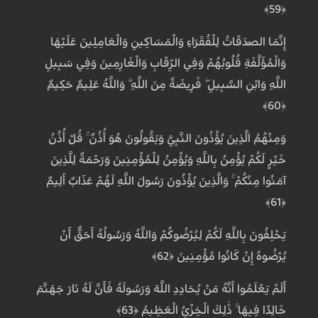
﴿59﴾
إِنَّمَا الصَّدَقَاتُ لِلْفُقَرَاءِ وَالْمَسَاكِينِ وَالْعَامِلِينَ عَلَيْهَا
وَالْمُؤَلَّفَةِ قُلُوبُهُمْ وَفِي الرِّقَابِ وَالْغَارِمِينَ وَفِي سَبِيلِ
اللَّهِ وَابْنِ السَّبِيلِ ۖ فَرِيضَةً مِنَ اللَّهِ ۗ وَاللَّهُ عَلِيمٌ حَكِيمٌ
﴿60﴾
وَمِنْهُمُ الَّذِينَ يُؤْذُونَ النَّبِيَّ وَيَقُولُونَ هُوَ أُذُنٌ ۚ قُلْ أُذُنُ
خَيْرٍ لَكُمْ يُؤْمِنُ بِاللَّهِ وَيُؤْمِنُ لِلْمُؤْمِنِينَ وَرَحْمَةٌ لِلَّذِينَ
آمَنُوا مِنْكُمْ ۚ وَالَّذِينَ يُؤْذُونَ رَسُولَ اللَّهِ لَهُمْ عَذَابٌ أَلِيمٌ
﴿61﴾
يَحْلِفُونَ بِاللَّهِ لَكُمْ لِيُرْضُوكُمْ وَاللَّهُ وَرَسُولُهُ أَحَقُّ أَنْ
يُرْضُوهُ إِنْ كَانُوا مُؤْمِنِينَ ﴿62﴾
أَلَمْ يَعْلَمُوا أَنَّهُ مَنْ يُحَادِدِ اللَّهَ وَرَسُولَهُ فَأَنَّ لَهُ نَارَ جَهَنَّمَ
خَالِدًا فِيهَا ۚ ذَٰلِكَ الْخِزْيُ الْعَظِيمُ ﴿63﴾