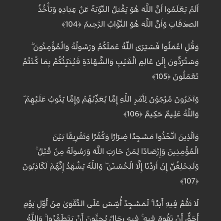
أَلَمْ يَعْلَمُوا أَنَّ اللَّهَ هُوَ يَقْبَلُ التَّوْبَةَ عَنْ عِبَادِهِ وَيَأْخُذُ
الصَّدَقَاتِ وَأَنَّ اللَّهَ هُوَ التَّوَّابُ الرَّحِيمُ ﴿104﴾
وَقُلِ اعْمَلُوا فَسَيَرَى اللَّهُ عَمَلَكُمْ وَرَسُولُهُ وَالْمُؤْمِنُونَ ۖ
وَسَتُرَدُّونَ إِلَىٰ عَالِمِ الْغَيْبِ وَالشَّهَادَةِ فَيُنَبِّئُكُمْ بِمَا كُنْتُمْ
تَعْمَلُونَ ﴿105﴾
وَآخَرُونَ مُرْجَوْنَ لِأَمْرِ اللَّهِ إِمَّا يُعَذِّبُهُمْ وَإِمَّا يَتُوبُ عَلَيْهِمْ ۗ
وَاللَّهُ عَلِيمٌ حَكِيمٌ ﴿106﴾
وَالَّذِينَ اتَّخَذُوا مَسْجِدًا ضِرَارًا وَكُفْرًا وَتَفْرِيقًا بَيْنَ
الْمُؤْمِنِينَ وَإِرْصَادًا لِمَنْ حَارَبَ اللَّهَ وَرَسُولَهُ مِنْ قَبْلُ ۚ
وَلَيَحْلِفُنَّ إِنْ أَرَدْنَا إِلَّا الْحُسْنَىٰ ۖ وَاللَّهُ يَشْهَدُ إِنَّهُمْ لَكَاذِبُونَ
﴿107﴾
لَا تَقُمْ فِيهِ أَبَدًا ۚ لَمَسْجِدٌ أُسِّسَ عَلَى التَّقْوَىٰ مِنْ أَوَّلِ يَوْمٍ
أَحَقُّ أَنْ تَقُومَ فِيهِ ۚ فِيهِ رِجَالٌ يُحِبُّونَ أَنْ يَتَطَهَّرُوا ۚ وَاللَّهُ