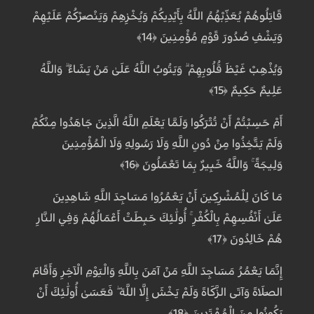
قَاتِلُوهُمْ يُعَذِّبْهُمُ اللَّهُ بِأَيْدِيكُمْ وَيُخْزِهِمْ وَيَنْصُرْكُمْ عَلَيْهِمْ
وَيَشْفِ صُدُورَ قَوْمٍ مُؤْمِنِينَ ﴿14﴾
وَيُذْهِبْ غَيْظَ قُلُوبِهِمْ ۗ وَيَتُوبُ اللَّهُ عَلَىٰ مَنْ يَشَاءُ ۗ وَاللَّهُ
عَلِيمٌ حَكِيمٌ ﴿15﴾
أَمْ حَسِبْتُمْ أَنْ تُتْرَكُوا وَلَمَّا يَعْلَمِ اللَّهُ الَّذِينَ جَاهَدُوا مِنْكُمْ
وَلَمْ يَتَّخِذُوا مِنْ دُونِ اللَّهِ وَلَا رَسُولِهِ وَلَا الْمُؤْمِنِينَ
وَلِيجَةً ۚ وَاللَّهُ خَبِيرٌ بِمَا تَعْمَلُونَ ﴿16﴾
مَا كَانَ لِلْمُشْرِكِينَ أَنْ يَعْمُرُوا مَسَاجِدَ اللَّهِ شَاهِدِينَ
عَلَىٰ أَنْفُسِهِمْ بِالْكُفْرِ ۚ أُولَٰئِكَ حَبِطَتْ أَعْمَالُهُمْ وَفِي النَّارِ
هُمْ خَالِدُونَ ﴿17﴾
إِنَّمَا يَعْمُرُ مَسَاجِدَ اللَّهِ مَنْ آمَنَ بِاللَّهِ وَالْيَوْمِ الْآخِرِ وَأَقَامَ
الصَّلَاةَ وَآتَى الزَّكَاةَ وَلَمْ يَخْشَ إِلَّا اللَّهَ ۖ فَعَسَىٰ أُولَٰئِكَ أَنْ
يَكُونُوا مِنَ الْمُهْتَدِينَ ﴿18﴾