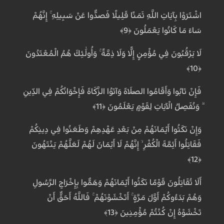
اشْتَرَوْا بِآيَاتِ اللَّهِ ثَمَنًا قَلِيلًا فَصَدُّوا عَنْ سَبِيلِهِ ۚ إِنَّهُمْ
سَاءَ مَا كَانُوا يَعْمَلُونَ ﴿9﴾
لَا يَرْقُبُونَ فِي مُؤْمِنٍ إِلًّا وَلَا ذِمَّةً ۚ وَأُولَٰئِكَ هُمُ الْمُعْتَدُونَ
﴿10﴾
فَإِنْ تَابُوا وَأَقَامُوا الصَّلَاةَ وَآتَوُا الزَّكَاةَ فَإِخْوَانُكُمْ فِي الدِّينِ
ۗ وَنُفَصِّلُ الْآيَاتِ لِقَوْمٍ يَعْلَمُونَ ﴿11﴾
وَإِنْ نَكَثُوا أَيْمَانَهُمْ مِنْ بَعْدِ عَهْدِهِمْ وَطَعَنُوا فِي دِينِكُمْ
فَقَاتِلُوا أَئِمَّةَ الْكُفْرِ ۙ إِنَّهُمْ لَا أَيْمَانَ لَهُمْ لَعَلَّهُمْ يَنْتَهُونَ
﴿12﴾
أَلَا تُقَاتِلُونَ قَوْمًا نَكَثُوا أَيْمَانَهُمْ وَهَمُّوا بِإِخْرَاجِ الرَّسُولِ
وَهُمْ بَدَءُوكُمْ أَوَّلَ مَرَّةٍ ۚ أَتَخْشَوْنَهُمْ ۚ فَاللَّهُ أَحَقُّ أَنْ
تَخْشَوْهُ إِنْ كُنْتُمْ مُؤْمِنِينَ ﴿13﴾