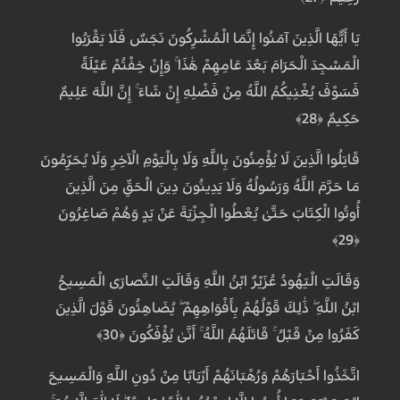
يَا أَيُّهَا الَّذِينَ آمَنُوا إِنَّمَا الْمُشْرِكُونَ نَجَسٌ فَلَا يَقْرَبُوا
الْمَسْجِدَ الْحَرَامَ بَعْدَ عَامِهِمْ هَٰذَا ۚ وَإِنْ خِفْتُمْ عَيْلَةً
فَسَوْفَ يُغْنِيكُمُ اللَّهُ مِنْ فَضْلِهِ إِنْ شَاءَ ۚ إِنَّ اللَّهَ عَلِيمٌ
حَكِيمٌ ﴿28﴾
قَاتِلُوا الَّذِينَ لَا يُؤْمِنُونَ بِاللَّهِ وَلَا بِالْيَوْمِ الْآخِرِ وَلَا يُحَرِّمُونَ
مَا حَرَّمَ اللَّهُ وَرَسُولُهُ وَلَا يَدِينُونَ دِينَ الْحَقِّ مِنَ الَّذِينَ
أُوتُوا الْكِتَابَ حَتَّىٰ يُعْطُوا الْجِزْيَةَ عَنْ يَدٍ وَهُمْ صَاغِرُونَ
﴿29﴾
وَقَالَتِ الْيَهُودُ عُزَيْرٌ ابْنُ اللَّهِ وَقَالَتِ النَّصَارَى الْمَسِيحُ
ابْنُ اللَّهِ ۖ ذَٰلِكَ قَوْلُهُمْ بِأَفْوَاهِهِمْ ۖ يُضَاهِئُونَ قَوْلَ الَّذِينَ
كَفَرُوا مِنْ قَبْلُ ۚ قَاتَلَهُمُ اللَّهُ ۚ أَنَّىٰ يُؤْفَكُونَ ﴿30﴾
اتَّخَذُوا أَحْبَارَهُمْ وَرُهْبَانَهُمْ أَرْبَابًا مِنْ دُونِ اللَّهِ وَالْمَسِيحَ