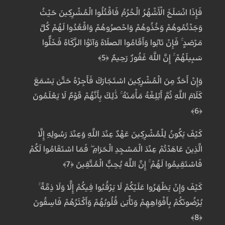
فَإِذَا انْسَلَخَ الْأَشْهُرُ الْحُرُمُ فَاقْتُلُوا الْمُشْرِكِينَ حَيْثُ
وَجَدْتُمُوهُمْ وَخُذُوهُمْ وَاحْصُرُوهُمْ وَاقْعُدُوا لَهُمْ كُلَّ
مَرْصَدٍ ۚ فَإِنْ تَابُوا وَأَقَامُوا الصَّلَاةَ وَآتَوُا الزَّكَاةَ فَخَلُّوا
سَبِيلَهُمْ ۚ إِنَّ اللَّهَ غَفُورٌ رَحِيمٌ ﴿5﴾
وَإِنْ أَحَدٌ مِنَ الْمُشْرِكِينَ اسْتَجَارَكَ فَأَجِرْهُ حَتَّىٰ يَسْمَعَ
كَلَامَ اللَّهِ ثُمَّ أَبْلِغْهُ مَأْمَنَهُ ۚ ذَٰلِكَ بِأَنَّهُمْ قَوْمٌ لَا يَعْلَمُونَ
﴿6﴾
كَيْفَ يَكُونُ لِلْمُشْرِكِينَ عَهْدٌ عِنْدَ اللَّهِ وَعِنْدَ رَسُولِهِ إِلَّا
الَّذِينَ عَاهَدْتُمْ عِنْدَ الْمَسْجِدِ الْحَرَامِ ۖ فَمَا اسْتَقَامُوا لَكُمْ
فَاسْتَقِيمُوا لَهُمْ ۚ إِنَّ اللَّهَ يُحِبُّ الْمُتَّقِينَ ﴿7﴾
كَيْفَ وَإِنْ يَظْهَرُوا عَلَيْكُمْ لَا يَرْقُبُوا فِيكُمْ إِلًّا وَلَا ذِمَّةً ۚ
يُرْضُونَكُمْ بِأَفْوَاهِهِمْ وَتَأْبَىٰ قُلُوبُهُمْ وَأَكْثَرُهُمْ فَاسِقُونَ
﴿8﴾