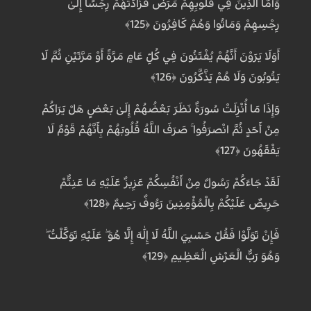
وَأَمَّا الَّذِينَ فِي قُلُوبِهِمْ مَرَضٌ فَزَادَتْهُمْ رِجْسًا إِلَىٰ
رِجْسِهِمْ وَمَاتُوا وَهُمْ كَافِرُونَ ﴿125﴾
أَوَلَا يَرَوْنَ أَنَّهُمْ يُفْتَنُونَ فِي كُلِّ عَامٍ مَرَّةً أَوْ مَرَّتَيْنِ ثُمَّ لَا
يَتُوبُونَ وَلَا هُمْ يَذَّكَّرُونَ ﴿126﴾
وَإِذَا مَا أُنْزِلَتْ سُورَةٌ نَظَرَ بَعْضُهُمْ إِلَىٰ بَعْضٍ هَلْ يَرَاكُمْ
مِنْ أَحَدٍ ثُمَّ انْصَرَفُوا ۚ صَرَفَ اللَّهُ قُلُوبَهُمْ بِأَنَّهُمْ قَوْمٌ لَا
يَفْقَهُونَ ﴿127﴾
لَقَدْ جَاءَكُمْ رَسُولٌ مِنْ أَنْفُسِكُمْ عَزِيزٌ عَلَيْهِ مَا عَنِتُّمْ
حَرِيصٌ عَلَيْكُمْ بِالْمُؤْمِنِينَ رَءُوفٌ رَحِيمٌ ﴿128﴾
فَإِنْ تَوَلَّوْا فَقُلْ حَسْبِيَ اللَّهُ لَا إِلَٰهَ إِلَّا هُوَ ۖ عَلَيْهِ تَوَكَّلْتُ ۖ
وَهُوَ رَبُّ الْعَرْشِ الْعَظِيمِ ﴿129﴾