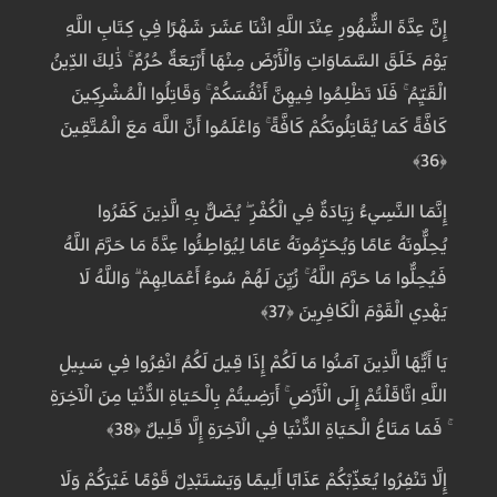
إِنَّ عِدَّةَ الشُّهُورِ عِنْدَ اللَّهِ اثْنَا عَشَرَ شَهْرًا فِي كِتَابِ اللَّهِ
يَوْمَ خَلَقَ السَّمَاوَاتِ وَالْأَرْضَ مِنْهَا أَرْبَعَةٌ حُرُمٌ ۚ ذَٰلِكَ الدِّينُ
الْقَيِّمُ ۚ فَلَا تَظْلِمُوا فِيهِنَّ أَنْفُسَكُمْ ۚ وَقَاتِلُوا الْمُشْرِكِينَ
كَافَّةً كَمَا يُقَاتِلُونَكُمْ كَافَّةً ۚ وَاعْلَمُوا أَنَّ اللَّهَ مَعَ الْمُتَّقِينَ
﴿36﴾
إِنَّمَا النَّسِيءُ زِيَادَةٌ فِي الْكُفْرِ ۖ يُضَلُّ بِهِ الَّذِينَ كَفَرُوا
يُحِلُّونَهُ عَامًا وَيُحَرِّمُونَهُ عَامًا لِيُوَاطِئُوا عِدَّةَ مَا حَرَّمَ اللَّهُ
فَيُحِلُّوا مَا حَرَّمَ اللَّهُ ۚ زُيِّنَ لَهُمْ سُوءُ أَعْمَالِهِمْ ۗ وَاللَّهُ لَا
يَهْدِي الْقَوْمَ الْكَافِرِينَ ﴿37﴾
يَا أَيُّهَا الَّذِينَ آمَنُوا مَا لَكُمْ إِذَا قِيلَ لَكُمُ انْفِرُوا فِي سَبِيلِ
اللَّهِ اثَّاقَلْتُمْ إِلَى الْأَرْضِ ۚ أَرَضِيتُمْ بِالْحَيَاةِ الدُّنْيَا مِنَ الْآخِرَةِ
ۚ فَمَا مَتَاعُ الْحَيَاةِ الدُّنْيَا فِي الْآخِرَةِ إِلَّا قَلِيلٌ ﴿38﴾
إِلَّا تَنْفِرُوا يُعَذِّبْكُمْ عَذَابًا أَلِيمًا وَيَسْتَبْدِلْ قَوْمًا غَيْرَكُمْ وَلَا