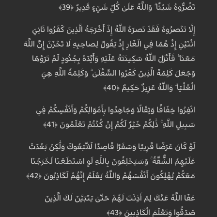
تَضُرُّوهُ شَيْئًا ۗ وَاللَّهُ عَلَىٰ كُلِّ شَيْءٍ قَدِيرٌ ﴿39﴾
إِلَّا تَنْصُرُوهُ فَقَدْ نَصَرَهُ اللَّهُ إِذْ أَخْرَجَهُ الَّذِينَ كَفَرُوا ثَانِيَ
اثْنَيْنِ إِذْ هُمَا فِي الْغَارِ إِذْ يَقُولُ لِصَاحِبِهِ لَا تَحْزَنْ إِنَّ اللَّهَ
مَعَنَا ۖ فَأَنْزَلَ اللَّهُ سَكِينَتَهُ عَلَيْهِ وَأَيَّدَهُ بِجُنُودٍ لَمْ تَرَوْهَا
وَجَعَلَ كَلِمَةَ الَّذِينَ كَفَرُوا السُّفْلَىٰ ۗ وَكَلِمَةُ اللَّهِ هِيَ
الْعُلْيَا ۗ وَاللَّهُ عَزِيزٌ حَكِيمٌ ﴿40﴾
انْفِرُوا خِفَافًا وَثِقَالًا وَجَاهِدُوا بِأَمْوَالِكُمْ وَأَنْفُسِكُمْ فِي
سَبِيلِ اللَّهِ ۚ ذَٰلِكُمْ خَيْرٌ لَكُمْ إِنْ كُنْتُمْ تَعْلَمُونَ ﴿41﴾
لَوْ كَانَ عَرَضًا قَرِيبًا وَسَفَرًا قَاصِدًا لَاتَّبَعُوكَ وَلَٰكِنْ بَعُدَتْ
عَلَيْهِمُ الشُّقَّةُ ۚ وَسَيَحْلِفُونَ بِاللَّهِ لَوِ اسْتَطَعْنَا لَخَرَجْنَا
مَعَكُمْ يُهْلِكُونَ أَنْفُسَهُمْ وَاللَّهُ يَعْلَمُ إِنَّهُمْ لَكَاذِبُونَ ﴿42﴾
عَفَا اللَّهُ عَنْكَ لِمَ أَذِنْتَ لَهُمْ حَتَّىٰ يَتَبَيَّنَ لَكَ الَّذِينَ
صَدَقُوا وَتَعْلَمَ الْكَاذِبِينَ ﴿43﴾