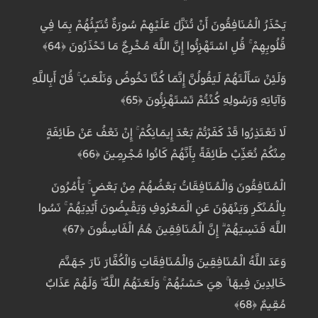
يَحْذَرُ الْمُنَافِقُونَ أَنْ تُنَزَّلَ عَلَيْهِمْ سُورَةٌ تُنَبِّئُهُمْ بِمَا فِي
قُلُوبِهِمْ ۚ قُلِ اسْتَهْزِئُوا إِنَّ اللَّهَ مُخْرِجٌ مَا تَحْذَرُونَ ﴿64﴾
وَلَئِنْ سَأَلْتَهُمْ لَيَقُولُنَّ إِنَّمَا كُنَّا نَخُوضُ وَنَلْعَبُ ۚ قُلْ أَبِاللَّهِ
وَآيَاتِهِ وَرَسُولِهِ كُنْتُمْ تَسْتَهْزِئُونَ ﴿65﴾
لَا تَعْتَذِرُوا قَدْ كَفَرْتُمْ بَعْدَ إِيمَانِكُمْ ۚ إِنْ نَعْفُ عَنْ طَائِفَةٍ
مِنْكُمْ نُعَذِّبْ طَائِفَةً بِأَنَّهُمْ كَانُوا مُجْرِمِينَ ﴿66﴾
الْمُنَافِقُونَ وَالْمُنَافِقَاتُ بَعْضُهُمْ مِنْ بَعْضٍ ۚ يَأْمُرُونَ
بِالْمُنْكَرِ وَيَنْهَوْنَ عَنِ الْمَعْرُوفِ وَيَقْبِضُونَ أَيْدِيَهُمْ ۚ نَسُوا
اللَّهَ فَنَسِيَهُمْ ۗ إِنَّ الْمُنَافِقِينَ هُمُ الْفَاسِقُونَ ﴿67﴾
وَعَدَ اللَّهُ الْمُنَافِقِينَ وَالْمُنَافِقَاتِ وَالْكُفَّارَ نَارَ جَهَنَّمَ
خَالِدِينَ فِيهَا ۚ هِيَ حَسْبُهُمْ ۚ وَلَعَنَهُمُ اللَّهُ ۖ وَلَهُمْ عَذَابٌ
مُقِيمٌ ﴿68﴾