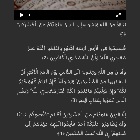
بَرَاءَةٌ مِنَ اللَّهِ وَرَسُولِهِ إِلَى الَّذِينَ عَاهَدْتُمْ مِنَ الْمُشْرِكِينَ
﴿1﴾
فَسِيحُوا فِي الْأَرْضِ أَرْبَعَةَ أَشْهُرٍ وَاعْلَمُوا أَنَّكُمْ غَيْرُ
مُعْجِزِي اللَّهِ ۙ وَأَنَّ اللَّهَ مُخْزِي الْكَافِرِينَ ﴿2﴾
وَأَذَانٌ مِنَ اللَّهِ وَرَسُولِهِ إِلَى النَّاسِ يَوْمَ الْحَجِّ الْأَكْبَرِ أَنَّ
اللَّهَ بَرِيءٌ مِنَ الْمُشْرِكِينَ ۙ وَرَسُولُهُ ۚ فَإِنْ تُبْتُمْ فَهُوَ خَيْرٌ
لَكُمْ ۖ وَإِنْ تَوَلَّيْتُمْ فَاعْلَمُوا أَنَّكُمْ غَيْرُ مُعْجِزِي اللَّهِ ۗ وَبَشِّرِ
الَّذِينَ كَفَرُوا بِعَذَابٍ أَلِيمٍ ﴿3﴾
إِلَّا الَّذِينَ عَاهَدْتُمْ مِنَ الْمُشْرِكِينَ ثُمَّ لَمْ يَنْقُصُوكُمْ شَيْئًا
وَلَمْ يُظَاهِرُوا عَلَيْكُمْ أَحَدًا فَأَتِمُّوا إِلَيْهِمْ عَهْدَهُمْ إِلَىٰ
مُدَّتِهِمْ ۚ إِنَّ اللَّهَ يُحِبُّ الْمُتَّقِينَ ﴿4﴾