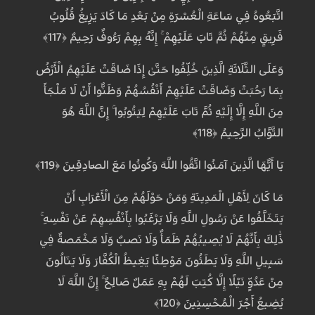
اتَّبَعُوهُ فِي سَاعَةِ الْعُسْرَةِ مِنْ بَعْدِ مَا كَادَ يَزِيغُ قُلُوبُ
فَرِيقٍ مِنْهُمْ ثُمَّ تَابَ عَلَيْهِمْ ۚ إِنَّهُ بِهِمْ رَءُوفٌ رَحِيمٌ ﴿117﴾
وَعَلَى الثَّلَاثَةِ الَّذِينَ خُلِّفُوا حَتَّىٰ إِذَا ضَاقَتْ عَلَيْهِمُ الْأَرْضُ
بِمَا رَحُبَتْ وَضَاقَتْ عَلَيْهِمْ أَنْفُسُهُمْ وَظَنُّوا أَنْ لَا مَلْجَأَ
مِنَ اللَّهِ إِلَّا إِلَيْهِ ثُمَّ تَابَ عَلَيْهِمْ لِيَتُوبُوا ۚ إِنَّ اللَّهَ هُوَ
التَّوَّابُ الرَّحِيمُ ﴿118﴾
يَا أَيُّهَا الَّذِينَ آمَنُوا اتَّقُوا اللَّهَ وَكُونُوا مَعَ الصَّادِقِينَ ﴿119﴾
مَا كَانَ لِأَهْلِ الْمَدِينَةِ وَمَنْ حَوْلَهُمْ مِنَ الْأَعْرَابِ أَنْ
يَتَخَلَّفُوا عَنْ رَسُولِ اللَّهِ وَلَا يَرْغَبُوا بِأَنْفُسِهِمْ عَنْ نَفْسِهِ ۚ
ذَٰلِكَ بِأَنَّهُمْ لَا يُصِيبُهُمْ ظَمَأٌ وَلَا نَصَبٌ وَلَا مَخْمَصَةٌ فِي
سَبِيلِ اللَّهِ وَلَا يَطَئُونَ مَوْطِئًا يَغِيظُ الْكُفَّارَ وَلَا يَنَالُونَ
مِنْ عَدُوٍّ نَيْلًا إِلَّا كُتِبَ لَهُمْ بِهِ عَمَلٌ صَالِحٌ ۚ إِنَّ اللَّهَ لَا
يُضِيعُ أَجْرَ الْمُحْسِنِينَ ﴿120﴾