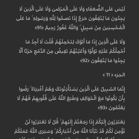
لَيْسَ عَلَى الضُّعَفَاءِ وَلَا عَلَى الْمَرْضَىٰ وَلَا عَلَى الَّذِينَ لَا
يَجِدُونَ مَا يُنْفِقُونَ حَرَجٌ إِذَا نَصَحُوا لِلَّهِ وَرَسُولِهِ ۚ مَا عَلَى
الْمُحْسِنِينَ مِنْ سَبِيلٍ ۚ وَاللَّهُ غَفُورٌ رَحِيمٌ ﴿91﴾
وَلَا عَلَى الَّذِينَ إِذَا مَا أَتَوْكَ لِتَحْمِلَهُمْ قُلْتَ لَا أَجِدُ مَا
أَحْمِلُكُمْ عَلَيْهِ تَوَلَّوْا وَأَعْيُنُهُمْ تَفِيضُ مِنَ الدَّمْعِ حَزَنًا أَلَّا
يَجِدُوا مَا يُنْفِقُونَ ﴿92﴾
الجزء ﴿ 11 ﴾
إِنَّمَا السَّبِيلُ عَلَى الَّذِينَ يَسْتَأْذِنُونَكَ وَهُمْ أَغْنِيَاءُ ۚ رَضُوا
بِأَنْ يَكُونُوا مَعَ الْخَوَالِفِ وَطَبَعَ اللَّهُ عَلَىٰ قُلُوبِهِمْ فَهُمْ لَا
يَعْلَمُونَ ﴿93﴾
يَعْتَذِرُونَ إِلَيْكُمْ إِذَا رَجَعْتُمْ إِلَيْهِمْ ۚ قُلْ لَا تَعْتَذِرُوا لَنْ
نُؤْمِنَ لَكُمْ قَدْ نَبَّأَنَا اللَّهُ مِنْ أَخْبَارِكُمْ ۚ وَسَيَرَى اللَّهُ عَمَلَكُمْ