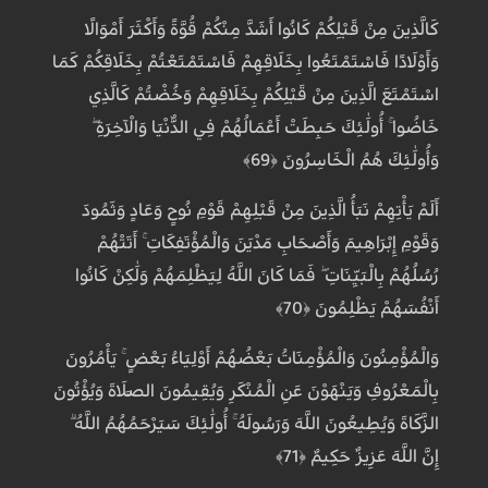
كَالَّذِينَ مِنْ قَبْلِكُمْ كَانُوا أَشَدَّ مِنْكُمْ قُوَّةً وَأَكْثَرَ أَمْوَالًا
وَأَوْلَادًا فَاسْتَمْتَعُوا بِخَلَاقِهِمْ فَاسْتَمْتَعْتُمْ بِخَلَاقِكُمْ كَمَا
اسْتَمْتَعَ الَّذِينَ مِنْ قَبْلِكُمْ بِخَلَاقِهِمْ وَخُضْتُمْ كَالَّذِي
خَاضُوا ۚ أُولَٰئِكَ حَبِطَتْ أَعْمَالُهُمْ فِي الدُّنْيَا وَالْآخِرَةِ ۖ
وَأُولَٰئِكَ هُمُ الْخَاسِرُونَ ﴿69﴾
أَلَمْ يَأْتِهِمْ نَبَأُ الَّذِينَ مِنْ قَبْلِهِمْ قَوْمِ نُوحٍ وَعَادٍ وَثَمُودَ
وَقَوْمِ إِبْرَاهِيمَ وَأَصْحَابِ مَدْيَنَ وَالْمُؤْتَفِكَاتِ ۚ أَتَتْهُمْ
رُسُلُهُمْ بِالْبَيِّنَاتِ ۖ فَمَا كَانَ اللَّهُ لِيَظْلِمَهُمْ وَلَٰكِنْ كَانُوا
أَنْفُسَهُمْ يَظْلِمُونَ ﴿70﴾
وَالْمُؤْمِنُونَ وَالْمُؤْمِنَاتُ بَعْضُهُمْ أَوْلِيَاءُ بَعْضٍ ۚ يَأْمُرُونَ
بِالْمَعْرُوفِ وَيَنْهَوْنَ عَنِ الْمُنْكَرِ وَيُقِيمُونَ الصَّلَاةَ وَيُؤْتُونَ
الزَّكَاةَ وَيُطِيعُونَ اللَّهَ وَرَسُولَهُ ۚ أُولَٰئِكَ سَيَرْحَمُهُمُ اللَّهُ ۗ
إِنَّ اللَّهَ عَزِيزٌ حَكِيمٌ ﴿71﴾