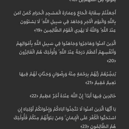
أَجَعَلْتُمْ سِقَايَةَ الْحَاجِّ وَعِمَارَةَ الْمَسْجِدِ الْحَرَامِ كَمَنْ آمَنَ
بِاللَّهِ وَالْيَوْمِ الْآخِرِ وَجَاهَدَ فِي سَبِيلِ اللَّهِ ۚ لَا يَسْتَوُونَ
عِنْدَ اللَّهِ ۗ وَاللَّهُ لَا يَهْدِي الْقَوْمَ الظَّالِمِينَ ﴿19﴾
الَّذِينَ آمَنُوا وَهَاجَرُوا وَجَاهَدُوا فِي سَبِيلِ اللَّهِ بِأَمْوَالِهِمْ
وَأَنْفُسِهِمْ أَعْظَمُ دَرَجَةً عِنْدَ اللَّهِ ۚ وَأُولَٰئِكَ هُمُ الْفَائِزُونَ
﴿20﴾
يُبَشِّرُهُمْ رَبُّهُمْ بِرَحْمَةٍ مِنْهُ وَرِضْوَانٍ وَجَنَّاتٍ لَهُمْ فِيهَا
نَعِيمٌ مُقِيمٌ ﴿21﴾
خَالِدِينَ فِيهَا أَبَدًا ۚ إِنَّ اللَّهَ عِنْدَهُ أَجْرٌ عَظِيمٌ ﴿22﴾
يَا أَيُّهَا الَّذِينَ آمَنُوا لَا تَتَّخِذُوا آبَاءَكُمْ وَإِخْوَانَكُمْ أَوْلِيَاءَ إِنِ
اسْتَحَبُّوا الْكُفْرَ عَلَى الْإِيمَانِ ۚ وَمَنْ يَتَوَلَّهُمْ مِنْكُمْ فَأُولَٰئِكَ
هُمُ الظَّالِمُونَ ﴿23﴾