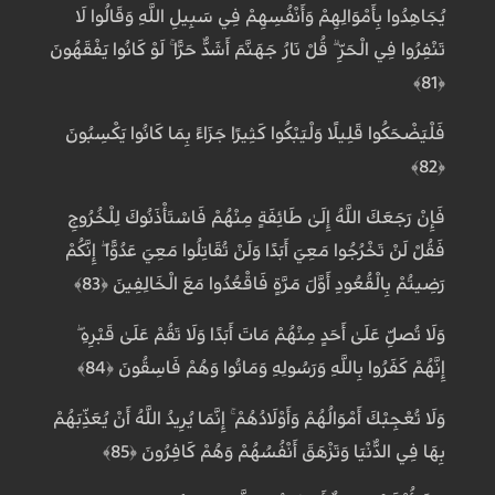
يُجَاهِدُوا بِأَمْوَالِهِمْ وَأَنْفُسِهِمْ فِي سَبِيلِ اللَّهِ وَقَالُوا لَا
تَنْفِرُوا فِي الْحَرِّ ۗ قُلْ نَارُ جَهَنَّمَ أَشَدُّ حَرًّا ۚ لَوْ كَانُوا يَفْقَهُونَ
﴿81﴾
فَلْيَضْحَكُوا قَلِيلًا وَلْيَبْكُوا كَثِيرًا جَزَاءً بِمَا كَانُوا يَكْسِبُونَ
﴿82﴾
فَإِنْ رَجَعَكَ اللَّهُ إِلَىٰ طَائِفَةٍ مِنْهُمْ فَاسْتَأْذَنُوكَ لِلْخُرُوجِ
فَقُلْ لَنْ تَخْرُجُوا مَعِيَ أَبَدًا وَلَنْ تُقَاتِلُوا مَعِيَ عَدُوًّا ۖ إِنَّكُمْ
رَضِيتُمْ بِالْقُعُودِ أَوَّلَ مَرَّةٍ فَاقْعُدُوا مَعَ الْخَالِفِينَ ﴿83﴾
وَلَا تُصَلِّ عَلَىٰ أَحَدٍ مِنْهُمْ مَاتَ أَبَدًا وَلَا تَقُمْ عَلَىٰ قَبْرِهِ ۖ
إِنَّهُمْ كَفَرُوا بِاللَّهِ وَرَسُولِهِ وَمَاتُوا وَهُمْ فَاسِقُونَ ﴿84﴾
وَلَا تُعْجِبْكَ أَمْوَالُهُمْ وَأَوْلَادُهُمْ ۚ إِنَّمَا يُرِيدُ اللَّهُ أَنْ يُعَذِّبَهُمْ
بِهَا فِي الدُّنْيَا وَتَزْهَقَ أَنْفُسُهُمْ وَهُمْ كَافِرُونَ ﴿85﴾