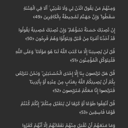
وَمِنْهُمْ مَنْ يَقُولُ ائْذَنْ لِي وَلَا تَفْتِنِّي ۚ أَلَا فِي الْفِتْنَةِ
سَقَطُوا ۗ وَإِنَّ جَهَنَّمَ لَمُحِيطَةٌ بِالْكَافِرِينَ ﴿49﴾
إِنْ تُصِبْكَ حَسَنَةٌ تَسُؤْهُمْ ۖ وَإِنْ تُصِبْكَ مُصِيبَةٌ يَقُولُوا
قَدْ أَخَذْنَا أَمْرَنَا مِنْ قَبْلُ وَيَتَوَلَّوْا وَهُمْ فَرِحُونَ ﴿50﴾
قُلْ لَنْ يُصِيبَنَا إِلَّا مَا كَتَبَ اللَّهُ لَنَا هُوَ مَوْلَانَا ۚ وَعَلَى اللَّهِ
فَلْيَتَوَكَّلِ الْمُؤْمِنُونَ ﴿51﴾
قُلْ هَلْ تَرَبَّصُونَ بِنَا إِلَّا إِحْدَى الْحُسْنَيَيْنِ ۖ وَنَحْنُ نَتَرَبَّصُ
بِكُمْ أَنْ يُصِيبَكُمُ اللَّهُ بِعَذَابٍ مِنْ عِنْدِهِ أَوْ بِأَيْدِينَا ۖ
فَتَرَبَّصُوا إِنَّا مَعَكُمْ مُتَرَبِّصُونَ ﴿52﴾
قُلْ أَنْفِقُوا طَوْعًا أَوْ كَرْهًا لَنْ يُتَقَبَّلَ مِنْكُمْ ۖ إِنَّكُمْ كُنْتُمْ
قَوْمًا فَاسِقِينَ ﴿53﴾
وَمَا مَنَعَهُمْ أَنْ تُقْبَلَ مِنْهُمْ نَفَقَاتُهُمْ إِلَّا أَنَّهُمْ كَفَرُوا