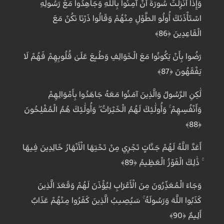
وَإِذَا أُنْزِلَتْ سُورَةٌ أَنْ آمِنُوا بِاللَّهِ وَجَاهِدُوا مَعَ رَسُولِهِ
اسْتَأْذَنَكَ أُولُو الطَّوْلِ مِنْهُمْ وَقَالُوا ذَرْنَا نَكُنْ مَعَ
الْقَاعِدِينَ ﴿86﴾
رَضُوا بِأَنْ يَكُونُوا مَعَ الْخَوَالِفِ وَطُبِعَ عَلَىٰ قُلُوبِهِمْ فَهُمْ لَا
يَفْقَهُونَ ﴿87﴾
لَٰكِنِ الرَّسُولُ وَالَّذِينَ آمَنُوا مَعَهُ جَاهَدُوا بِأَمْوَالِهِمْ
وَأَنْفُسِهِمْ ۚ وَأُولَٰئِكَ لَهُمُ الْخَيْرَاتُ ۖ وَأُولَٰئِكَ هُمُ الْمُفْلِحُونَ
﴿88﴾
أَعَدَّ اللَّهُ لَهُمْ جَنَّاتٍ تَجْرِي مِنْ تَحْتِهَا الْأَنْهَارُ خَالِدِينَ فِيهَا
ۚ ذَٰلِكَ الْفَوْزُ الْعَظِيمُ ﴿89﴾
وَجَاءَ الْمُعَذِّرُونَ مِنَ الْأَعْرَابِ لِيُؤْذَنَ لَهُمْ وَقَعَدَ الَّذِينَ
كَذَبُوا اللَّهَ وَرَسُولَهُ ۚ سَيُصِيبُ الَّذِينَ كَفَرُوا مِنْهُمْ عَذَابٌ
أَلِيمٌ ﴿90﴾