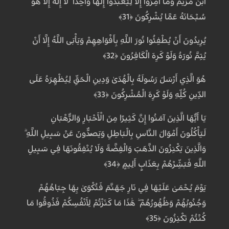
ابْنَ مَرْيَمَ وَمَا أُمِرُوا إِلَّا لِيَعْبُدُوا إِلَٰهًا وَاحِدًا ۖ لَا إِلَٰهَ إِلَّا هُوَ ۚ
سُبْحَانَهُ عَمَّا يُشْرِكُونَ ﴿31﴾
يُرِيدُونَ أَنْ يُطْفِئُوا نُورَ اللَّهِ بِأَفْوَاهِهِمْ وَيَأْبَى اللَّهُ إِلَّا أَنْ
يُتِمَّ نُورَهُ وَلَوْ كَرِهَ الْكَافِرُونَ ﴿32﴾
هُوَ الَّذِي أَرْسَلَ رَسُولَهُ بِالْهُدَىٰ وَدِينِ الْحَقِّ لِيُظْهِرَهُ عَلَى
الدِّينِ كُلِّهِ وَلَوْ كَرِهَ الْمُشْرِكُونَ ﴿33﴾
يَا أَيُّهَا الَّذِينَ آمَنُوا إِنَّ كَثِيرًا مِنَ الْأَحْبَارِ وَالرُّهْبَانِ
لَيَأْكُلُونَ أَمْوَالَ النَّاسِ بِالْبَاطِلِ وَيَصُدُّونَ عَنْ سَبِيلِ اللَّهِ ۗ
وَالَّذِينَ يَكْنِزُونَ الذَّهَبَ وَالْفِضَّةَ وَلَا يُنْفِقُونَهَا فِي سَبِيلِ
اللَّهِ فَبَشِّرْهُمْ بِعَذَابٍ أَلِيمٍ ﴿34﴾
يَوْمَ يُحْمَىٰ عَلَيْهَا فِي نَارِ جَهَنَّمَ فَتُكْوَىٰ بِهَا جِبَاهُهُمْ
وَجُنُوبُهُمْ وَظُهُورُهُمْ ۖ هَٰذَا مَا كَنَزْتُمْ لِأَنْفُسِكُمْ فَذُوقُوا مَا
كُنْتُمْ تَكْنِزُونَ ﴿35﴾