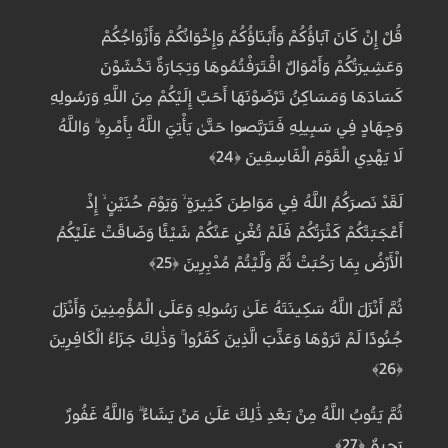
قُلْ إِنْ كَانَ آبَاؤُكُمْ وَأَبْنَاؤُكُمْ وَإِخْوَانُكُمْ وَأَزْوَاجُكُمْ
وَعَشِيرَتُكُمْ وَأَمْوَالٌ اقْتَرَفْتُمُوهَا وَتِجَارَةٌ تَخْشَوْنَ
كَسَادَهَا وَمَسَاكِنُ تَرْضَوْنَهَا أَحَبَّ إِلَيْكُمْ مِنَ اللَّهِ وَرَسُولِهِ
وَجِهَادٍ فِي سَبِيلِهِ فَتَرَبَّصُوا حَتَّىٰ يَأْتِيَ اللَّهُ بِأَمْرِهِ ۗ وَاللَّهُ
لَا يَهْدِي الْقَوْمَ الْفَاسِقِينَ ﴿24﴾
لَقَدْ نَصَرَكُمُ اللَّهُ فِي مَوَاطِنَ كَثِيرَةٍ ۙ وَيَوْمَ حُنَيْنٍ ۙ إِذْ
أَعْجَبَتْكُمْ كَثْرَتُكُمْ فَلَمْ تُغْنِ عَنْكُمْ شَيْئًا وَضَاقَتْ عَلَيْكُمُ
الْأَرْضُ بِمَا رَحُبَتْ ثُمَّ وَلَّيْتُمْ مُدْبِرِينَ ﴿25﴾
ثُمَّ أَنْزَلَ اللَّهُ سَكِينَتَهُ عَلَىٰ رَسُولِهِ وَعَلَى الْمُؤْمِنِينَ وَأَنْزَلَ
جُنُودًا لَمْ تَرَوْهَا وَعَذَّبَ الَّذِينَ كَفَرُوا ۚ وَذَٰلِكَ جَزَاءُ الْكَافِرِينَ
﴿26﴾
ثُمَّ يَتُوبُ اللَّهُ مِنْ بَعْدِ ذَٰلِكَ عَلَىٰ مَنْ يَشَاءُ ۗ وَاللَّهُ غَفُورٌ
رَحِيمٌ ﴿27﴾