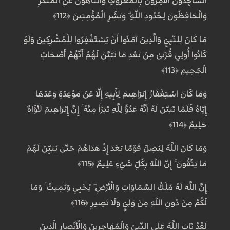
السَّاجِدُونَ الْآمِرُونَ بِالْمَعْرُوفِ وَالنَّاهُونَ عَنِ الْمُنْكَرِ
وَالْحَافِظُونَ لِحُدُودِ اللَّهِ ۗ وَبَشِّرِ الْمُؤْمِنِينَ ﴿112﴾
مَا كَانَ لِلنَّبِيِّ وَالَّذِينَ آمَنُوا أَنْ يَسْتَغْفِرُوا لِلْمُشْرِكِينَ وَلَوْ
كَانُوا أُولِي قُرْبَىٰ مِنْ بَعْدِ مَا تَبَيَّنَ لَهُمْ أَنَّهُمْ أَصْحَابُ
الْجَحِيمِ ﴿113﴾
وَمَا كَانَ اسْتِغْفَارُ إِبْرَاهِيمَ لِأَبِيهِ إِلَّا عَنْ مَوْعِدَةٍ وَعَدَهَا
إِيَّاهُ فَلَمَّا تَبَيَّنَ لَهُ أَنَّهُ عَدُوٌّ لِلَّهِ تَبَرَّأَ مِنْهُ ۚ إِنَّ إِبْرَاهِيمَ لَأَوَّاهٌ
حَلِيمٌ ﴿114﴾
وَمَا كَانَ اللَّهُ لِيُضِلَّ قَوْمًا بَعْدَ إِذْ هَدَاهُمْ حَتَّىٰ يُبَيِّنَ لَهُمْ
مَا يَتَّقُونَ ۚ إِنَّ اللَّهَ بِكُلِّ شَيْءٍ عَلِيمٌ ﴿115﴾
إِنَّ اللَّهَ لَهُ مُلْكُ السَّمَاوَاتِ وَالْأَرْضِ ۖ يُحْيِي وَيُمِيتُ ۚ وَمَا
لَكُمْ مِنْ دُونِ اللَّهِ مِنْ وَلِيٍّ وَلَا نَصِيرٍ ﴿116﴾
لَقَدْ تَابَ اللَّهُ عَلَى النَّبِيِّ وَالْمُهَاجِرِينَ وَالْأَنْصَارِ الَّذِينَ