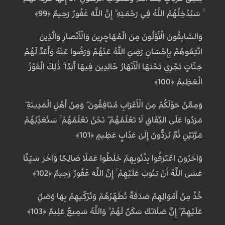
ۚ سَيُدْخِلُهُمُ اللَّهُ فِي رَحْمَتِهِ ۗ إِنَّ اللَّهَ غَفُورٌ رَحِيمٌ ﴿99﴾
وَالسَّابِقُونَ الْأَوَّلُونَ مِنَ الْمُهَاجِرِينَ وَالْأَنْصَارِ وَالَّذِينَ
اتَّبَعُوهُمْ بِإِحْسَانٍ رَضِيَ اللَّهُ عَنْهُمْ وَرَضُوا عَنْهُ وَأَعَدَّ لَهُمْ
جَنَّاتٍ تَجْرِي تَحْتَهَا الْأَنْهَارُ خَالِدِينَ فِيهَا أَبَدًا ۚ ذَٰلِكَ الْفَوْزُ
الْعَظِيمُ ﴿100﴾
وَمِمَّنْ حَوْلَكُمْ مِنَ الْأَعْرَابِ مُنَافِقُونَ ۖ وَمِنْ أَهْلِ الْمَدِينَةِ ۖ
مَرَدُوا عَلَى النِّفَاقِ لَا تَعْلَمُهُمْ ۖ نَحْنُ نَعْلَمُهُمْ ۚ سَنُعَذِّبُهُمْ
مَرَّتَيْنِ ثُمَّ يُرَدُّونَ إِلَىٰ عَذَابٍ عَظِيمٍ ﴿101﴾
وَآخَرُونَ اعْتَرَفُوا بِذُنُوبِهِمْ خَلَطُوا عَمَلًا صَالِحًا وَآخَرَ سَيِّئًا
عَسَى اللَّهُ أَنْ يَتُوبَ عَلَيْهِمْ ۚ إِنَّ اللَّهَ غَفُورٌ رَحِيمٌ ﴿102﴾
خُذْ مِنْ أَمْوَالِهِمْ صَدَقَةً تُطَهِّرُهُمْ وَتُزَكِّيهِمْ بِهَا وَصَلِّ
عَلَيْهِمْ ۖ إِنَّ صَلَاتَكَ سَكَنٌ لَهُمْ ۗ وَاللَّهُ سَمِيعٌ عَلِيمٌ ﴿103﴾