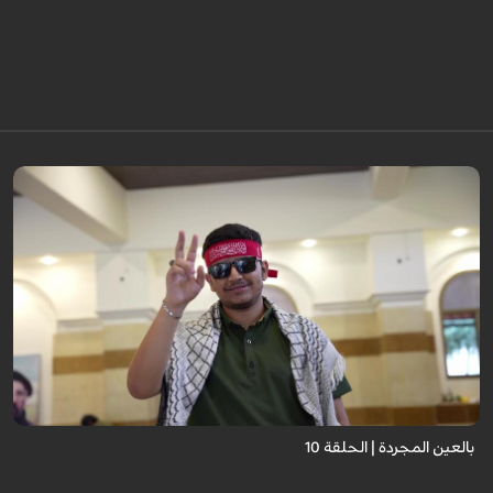
برنامج "بالعين المجردة" هو توثيق إنسانيٌّ شجاعٌ للحياة تحت وطأة الحرب، حيث
نستمع فيه إلى شهاداتٍ حيّةٍ لأشخاص عايشوا التفجيرات والدمار، فنرى بعيونهم
ت...
بالعين المجردة | الحلقة 10