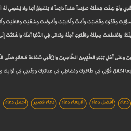
قَدِي ولَوْ شِئْتَ جَعَلْتَهُ سَرْمَداً حَمْداً دَائِماً لا يَنْقَطِعُ أَبَدا ولا يُحْصِي لَهُ ال
 فَسَوَّيْتَ وقَدَّرْتَ وقَضَيْتَ وأَمَتَّ وأَحْيَيْتَ وأَمْرَضْتَ وشَفَيْتَ وعَافَيْتَ وأَب
هُ وانْقَطَعَتْ حِيلَتُهُ واقْتَرَبَ أَجَلُهُ وتَدَانَى فِي الدُّنْيَا أَمَلُهُ واشْتَدَّتْ إِلَى 
ينَ وعَلَى أَهْلِ بَيْتِهِ الطَّيِّبِينَ الطَّاهِرِينَ وارْزُقْنِي شَفَاعَةَ مُحَمَّدٍ صَلَّى اللَّهُ
 أَرْبَعا اجْعَلْ قُوَّتِي فِي طَاعَتِكَ ونَشَاطِي فِي عِبَادَتِكَ ورَغْبَتِي فِي ثَوَابِكَ وز
دعاء
افضل دعاء
الاربعاء دعاء
دعاء قصير
اجمل دعاء