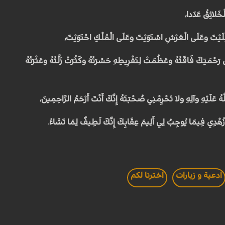
ْخَلائِقُ عَدَدا،
ْلَيْتَ وعَلَى الْعَرْشِ اسْتَوَيْتَ وعَلَى الْمُلْكِ احْتَوَيْتَ،
رَحْمَتِكَ فَاقَتُهُ وعَظُمَتْ لِتَفْرِيطِهِ حَسْرَتُهُ وكَثُرَتْ زَلَّتُهُ وعَثْرَتُهُ
 عَلَيْهِ وآلِهِ ولا تَحْرِمْنِي صُحْبَتَهُ إِنَّكَ أَنْتَ أَرْحَمُ الرَّاحِمِينَ،
ُهْدِي فِيمَا يُوجِبُ لِي أَلِيمَ عِقَابِكَ إِنَّكَ لَطِيفٌ لِمَا تَشَاءُ.
ادعية و زيارات
اخترنا لكم