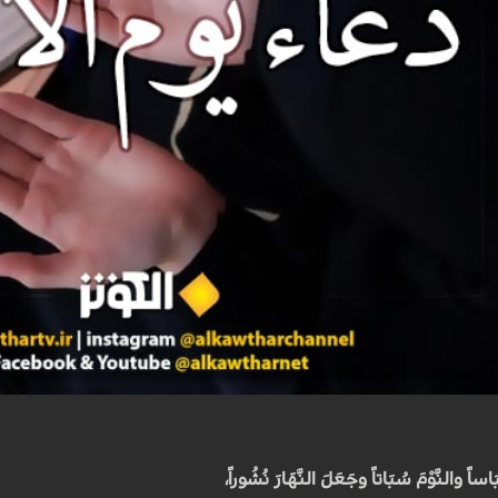
ِبَاساً والنَّوْمَ سُبَاتاً وجَعَلَ النَّهَارَ نُشُوراً،