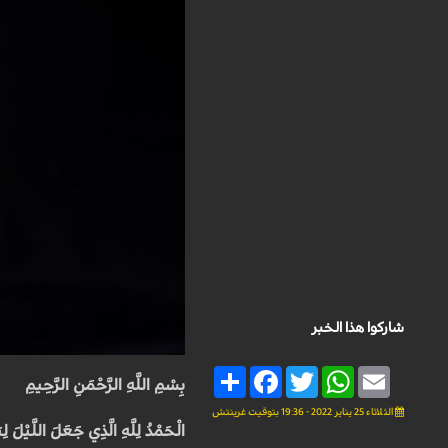
شاركوا هذا الخبر
Share
Facebook
Twitter
WhatsApp
Email
بِسْمِ اللَّهِ الرَّحْمَنِ الرَّحِيمِ
الثلاثاء 25 يناير 2022 - 19:36 بتوقيت غرينتش
الْحَمْدُ لِلَّهِ الَّذِي جَعَلَ اللَّيْلَ ل