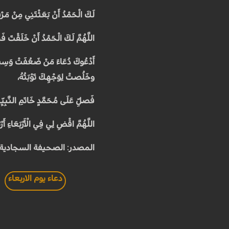
لَكَ الْحَمْدُ أَنْ بَعَثْتَنِي مِنْ مَرْ
اللَّهُمَّ لَكَ الْحَمْدُ أَنْ خَلَقْتَ
أَدْعُوكَ دُعَاءَ مَنْ ضَعُفَتْ وَسِيلَتُ
وخَلُصَتْ لِوَجْهِكَ تَوْبَتُهُ،
فَصَلِّ عَلَى مُحَمَّدٍ خَاتَمِ النَّبِيِّ
اللَّهُمَّ اقْضِ لِي فِي الْأَرْبَعَاءِ
المصدر: الصحيفة السجادية
دعاء يوم الاربعاء