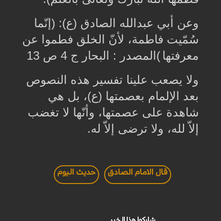
وعن أبي عبدالله الصادق (ع): (إنّما
سُمّيت فاطمة، لأنّ الخلق فطموا عن
معرفتها
(
المصدر : البحار ج 4 ص 13
ولا يصعب علينا تفسير هذه النصوص
بعد الإلمام بعصمتها (ع)، بل هي
شاهدة على عصمتها، وأنّها لا تغضب
إلاّ لله، ولا ترضى إلاّ له
.
قال الامام الصادق
حديث اليوم
شاركوا هذا الخبر