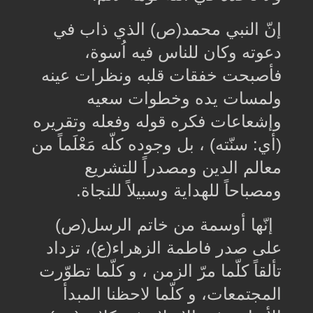
إنّ النبي محمد(ص) الذي ذاب في
دعوته وكان للناس فيه اُسوة،
فأصبحت خفقات قلبه ونظرات عينه
ولمسات يده وخطوات سعيه
وإشعاعات فكره قوله وفعله وتقريره
(أي: سنّته) ، بل وجوده كلّه مَعْلَماً من
معالم الدين ومصدراً للتشريع
ومصباحاً للهداية وسبيلاً للنجاة
.
إنّها أوسمة من خاتم الرسل(ص)
على صدر فاطمة الزهراء(ع)، تزداد
تألقاً كلّما مرّ الزمن ، و كلّما تطوّرت
المجتمعات، و كلّما لاحظنا المبدأ