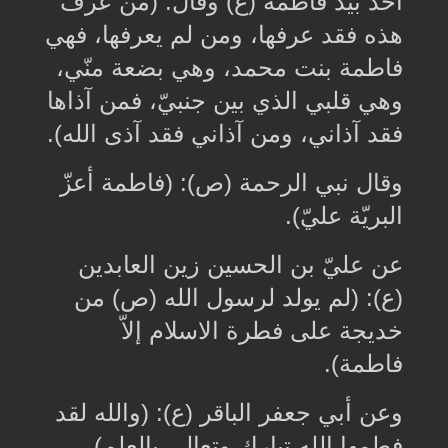
أخذ بيد فاطمة (ع) وقال: (من عرف
هذه فقد عرفها، ومن لم يعرفها، فهي
فاطمة بنت محمد، وهي بضعة منّي،
وهي قلبي الذي بين جنبيّ، فمن آذاها
فقد آذاني، ومن آذاني فقد آذى الله).
وقال نبي الرحمة (ص): (فاطمة أعزّ
البريّة عليّ).
عن عليّ بن الحسين زين العابدين
(ع): (لم يولد لرسول الله (ص) من
خديجة على فطرة الاسلام إلاّ
فاطمة).
وعن أبي جعفر الباقر (ع): (والله لقد
فطمها الله تبارك وتعالى بالعلم).