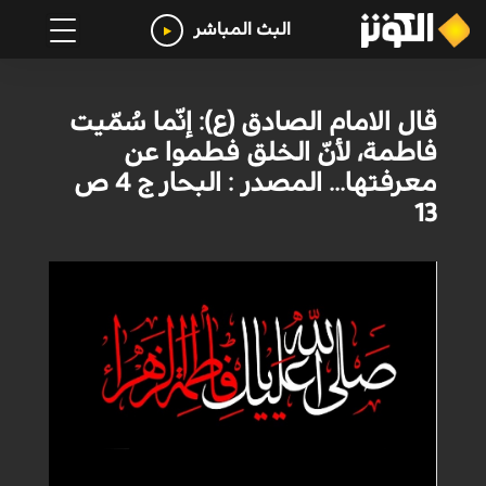
البث المباشر
قال الامام الصادق (ع): إنّما سُمّيت
فاطمة، لأنّ الخلق فطموا عن
معرفتها... المصدر : البحار ج 4 ص
13