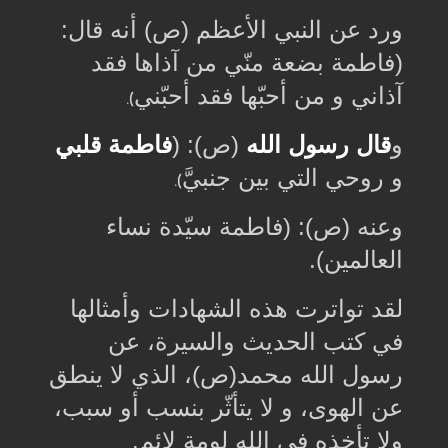
ورد عن النبي الأعظم (ص) أنه قال:
(فاطمة بضعة منّي من آذاها فقد
آذاني و من أحبّها فقد أحبّني
).
و
قال رسول الله
(ص): (
فاطمة قلبي
و روحي التي بين جنبيَّ
).
وعنه (ص): (فاطمة سيّدة نساء
العالمين
.(
لقد تواترت هذه الشهادات وأمثالها
في كتب الحديث والسيرة، عن
رسول الله محمد(ص)، الذي لا ينطق
عن الهوى، و لا يتأثّر بنسب أو سبب،
ولا تأخذه في الله لومة لائم
.