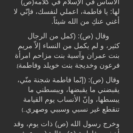
الأساس في الإسلام في كلامه(ص)
لها: يا فاطمة، اعملي لنفسك، فإنّي لا
أغني عنكِ من الله شيئاً
.
وقال (ص): (كمل من الرجال
كثير، و لم يكمل من النساء إلاّ مريم
بنت عمران وآسية بنت مزاحم امرأة
فرعون وخديجة بنت خويلد وفاطمة
).
وقال (ص): (إنّما فاطمة شجنة منّي،
يقبضني ما يقبضها، ويبسطني ما
يبسطها، وإنّ الأنساب يوم القيامة
تنقطع غير نسبي وسببي وصهري
...)
وخرج رسول الله (ص) ذات يوم، وقد