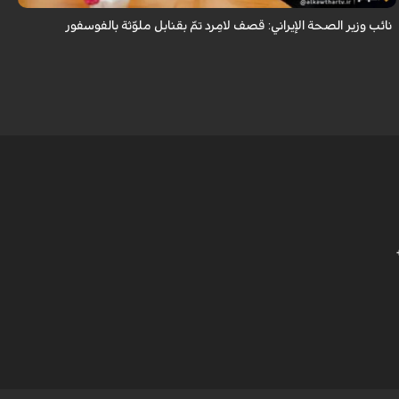
نائب وزير الصحة الإيراني: قصف لامِرد تمّ بقنابل ملوّثة بالفوسفور
م