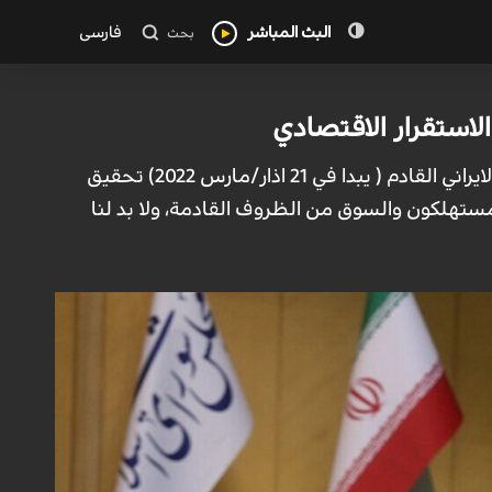
البث المباشر
فارسی
بحث
الاستقرار الاقتصادي
ايران-الكوثر: اعتبر رئيس الجمهورية الاسلامية الايرانية ان الهدف الرئيس لميزانية العام الايراني القادم ( يبدا في 21 اذار/مارس 2022) تحقيق
لمستهلكون والسوق من الظروف القادمة، ولا بد لنا