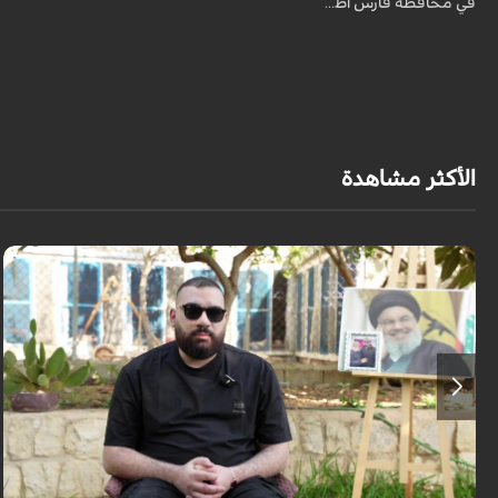
في محافظة فارس أظ...
الأكثر مشاهدة
برنامج "بالعين المجردة" هو توثيق إنسانيٌّ شجاعٌ للحياة تحت وطأة الحرب، حيث
نستمع فيه إلى شهاداتٍ حيّةٍ لأشخاص عايشوا التفجيرات والدمار، فنرى بعيونهم
ت...