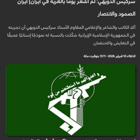
سركيس الدويهي: لم أشعر يوما بالغربة في ايران| ايران
الصمود والانتصار
أكد الكاتب والشاعر والإعلامي المقاوم الأستاذ سركيس الدويهي أن تجربته
في الجمهورية الإسلامية الإيرانية شكّلت بالنسبة له نموذجًا إنسانيًا عميقًا
في التعايش والاحتضان.
الثلاثاء 10 فبراير 2026 - 13:11 بتوقيت مكة