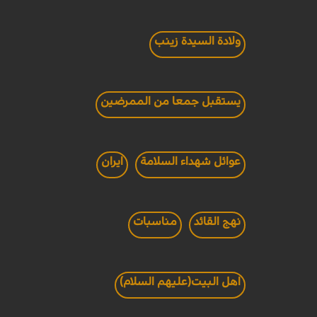
ولادة السيدة زينب
يستقبل جمعا من الممرضين
عوائل شهداء السلامة
ايران
نهج القائد
مناسبات
اهل البيت(عليهم السلام)