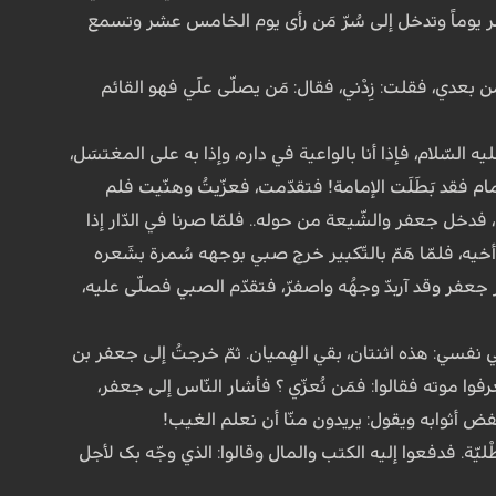
 یوماً وتدخل إلى سُرّ مَن رأى یوم الخامس عشر وتسمع
ن بعدي، فقلت: زِدْني، فقال: مَن یصلّی علَي فهو القائم
سّلام، فإذا أنا بالواعیة في داره، وإذا به على المغتسَل،
لإمام فقد بَطَلَت الإمامة! فتقدّمت، فعزّیتُ وهنّیت فلم
 فدخل جعفر والشّیعة من حوله.. فلمّا صرنا في الدّار إذا
ه، فلمّا هَمّ بالتّکبیر خرج صبي بوجهه سُمرة بشَعره
خّر جعفر وقد آربدّ وجهُه واصفرّ، فتقدّم الصبي فصلّى علیه،
في نفسي: هذه اثنتان، بقي الهِمیان. ثمّ خرجتُ إلى جعفر بن
وا موته فقالوا: فمَن نُعزّي ؟ فأشار النّاس إلى جعفر،
ینفض أثوابه ویقول: یریدون منّا أن نعلم الغیب!
یّة. فدفعوا إلیه الکتب والمال وقالوا: الذي وجّه بک لأجل