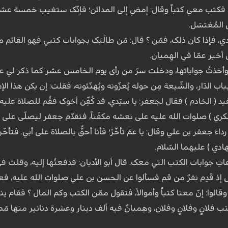
ه، فکتب معي کتباً وقال: إمضِ إلى المدائن؛ فإنّک ستغیب خمسة عشر
المُغتسَل.
ّدي، فإذا کان ذلک، فمَن ؟ قال: مَن طالَبَک بجوابات کتبي فهو القائم م
أخبر عمّا في الهِمیان.
أخذتُ جواباتها، ودخلت سرّ من رأى یوم الخامس عشر کما ذکر لي علیه ال
اب الدّار، والشّیعة مِن حوله یُعزّونه ویُهنّئونه، فقلت: إن یکن هذا ا
( الخادم ) فقال لجعفر: یا سیّدي، قد کُفِّن أخوک فقُم للصلاة علیه،
 ) صلوات الله علیه على نعشه مکفّناً، فتقدّم جعفر لیصلّی على أخی
ءَ جعفر بن علي وقال: یا عمّ تأخَّرْ؛ فأنا أحقُّ بالصّلاة على أبي. فتأ
ادي ) علیهما السّلام.
 هاتِ جوابات الکتب التي معک. قال أبو الأدیان: فدفعتُها إلیه، وقلت 
ٌ إذ قَدِم نفرٌ من قم فسألوا عن الحسن بن علي صلوات الله علیه، فعرف
 وقالوا: إنّ معنا کتباً وأموالاً، فتقول ممّن الکتب وکم المال ؟ فقام 
لانٍ وفلانٍ وفلان، وهِمیانٌ فیه ألف دینار وعشرة دنانیر منها مَطْل