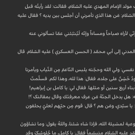
لد الإمام المهدي علیه السّلام، فقالت: لقد رأیتُه قبل
السّلام: مَن هذا الذي تأمرني أن أجلس بین یدیه ؟ فقال علیه
لأراه صباحاً ومساءاً وإنّه لَیُنبّئني عمّا تسألوني عنه
المدني إلى أبي محمّد ( الحسن العسکري ) علیه السّلام. قال
سي: ولي الله وحجّته یلبس النّاعمَ مِن الثّیاب ویأمرنا
دُ خَشِنٌ على جلده، فقال: هذا لله، وهذا لکم. فسلّمتّ
ناء أربع سنین أو مثلها. فقال لي: یا کامل بن إبراهیم!
ه: هل یدخل الجنّةَ مَن عرف معرفتَك وقال بمقالتک ؟!
قلت: یا سیّدي، ومَن هم ؟ قال: قوم مِن حبِّهم لعلیٍّ یحلفون
عیة لمشیئة الله، فإذا شاء شئنا، واللهُ یقول: وما تشاؤونَ
نظر إلي أبو محمّد علیه السّلام متبسّماً فقال: یا کامل، ما جُلوسُکَ وقد