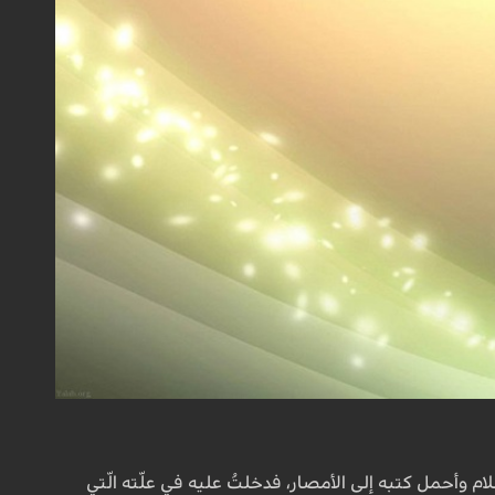
لام وأحمل کتبه إلى الأمصار، فدخلتُ علیه في علّته الّتي