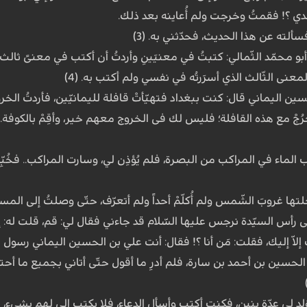
دي ؟! فقمتُ وخرجت ولم أُعاینه بعد ذلك.
سألته عن هذا الحدیث، فحدّثني به. (3)
بو محمّد الثّمالي: کتبتُ في معنیَینِ وأردتُ أن أکتب في معنىً ثال
عنى الثّالث الذي أسرَرتُه في نفسي ولم أکتب به. (4)
ین الیماني قال: کنت ببغداد فتهیّأتْ قافلة للیمانیّین، فأردتُ ال
تَخرُجْ مع هذه القافلة؛ فلیس لك فی الخروج معهم خیر، وأقِمْ بالکوفة.
لماء في المراکب من البصرة، فلم یُؤذِن لي، وسارت المراکب.. فخُبِّر
ها غروبَ الشّمس ولم أُکلّمْ أحداً ولم أتعرّف، حتّى وصلتُ إلى المسجد 
لى رأس السیّدة نرجس علیها السّلام قد جاءني فقال لي: قم، قلت له: إلى
تُ إلاّ إلیك، فقلت: مَن أنا ؟! فقال: أنت علي بن الحسین الیماني رسول 
لحسین بن أحمد بن سارة، فلم أدرِ ما أقول حتّى أتاني بجمیع ما أحتاج 
لِد لي عِدّة بنین، فکنت أکتب وأسأل الدعاء، فلا یکتب إلي لهم بشيء، فم