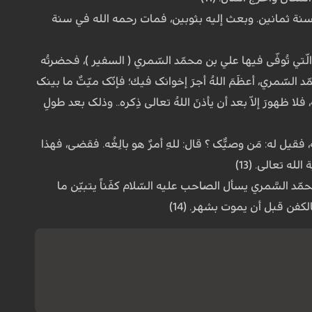
في سنة ثمانین. وبعث إلیه بثوبین، فمات رحمه الله في سنة
لّتي تُوفّی فیها علي بن محمّد السّمري ( السفیر )، فحضرتُه
 السّمري، أعظَمَ اللهُ أجرَ إخوانک فیك؛ فإنّک میّتٌ ما بینک
فلا ظهورَ إلاّ بعد أن یأذنَ اللهُ تعالى ذِکره.. وذلک بعد طولِ
فقیل له: مَن وصیُّک ؟ قال: للهِ أمرٌ هو بالِغُه. فقضى، فهذا
له تعالى. (13)
د السَّمري یسأل الصّاحب علیه السّلام کفَناً یتبیّن ما
لکفن قبل أن یموت بشهر. (14)