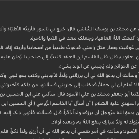
عن محمّد بن یوسف الشّاشي قال: خرج بي ناسور فأریتُه الأطبّاءَ وأنفقتُ
ي: ألبَسَک اللهُ العافیة، وجعلک معنا في الدّنیا والآخرة.
 یعقوب، قال: قال القاسم ابن العلاء: کتبتُ إلى صاحب الزّمان علیه ال
بني عن الحوائج ولم یُجبني عن الولد بشيء.
سألته أن یدعوَ اللهَ لي أن یرزقني وَلَداً، فأجابني وکتب بحوائجي، وکتب: ال
أنا لا أعلم أن لي حملاً، فدخلت إلى جاریتي فسألتها عن ذلک، فأخبرتني أنّ
دّثنا أبو جعفر محمّد بن علي الأسود قال: سألني علي ابن الحسین بن 
المهدي علیه السّلام ) أن أسأل أبا القاسم الرُّوحي ( أي الحسین ابن 
دعوَ اللهَ عزّوجلّ أن یرزقه ولداً ذَکَراً. قال: فسألته فأنهى ذلک إلیه، 
ُولَد له ولدٌ مبارك ینفع اللهُ به، وبعده أولاد.
سود: وسألته في أمر نفسي أن یدعوَ الله لي أن أُرزقَ ولداً ذکراً، فلم