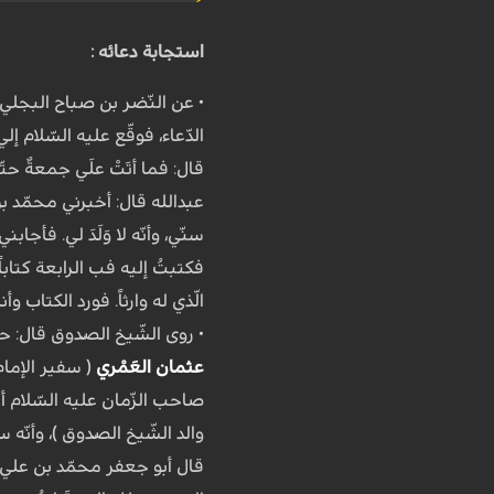
استجابة دعائه :
• عن النّضر بن صباح البجلي، 
الدّعاء، فوقّع علیه السّلام إل
عبدالله قال: أخبرني محمّد بن
سنّي، وأنّه لا وَلَدَ لي. فأجا
فکتبتُ إلیه فب الرابعة کتاباً و
الّذي له وارثاً. فورد الکتاب و
• روى الشّیخ الصّدوق قال: ح
عثمان العَمْري
( سفیر الإمام 
صاحب الزّمان علیه السّلام أن ی
والد الشّیخ الصّدوق )، وأنّه سی
قال أبو جعفر محمّد بن علي الأ