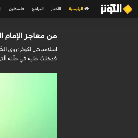
الرئيسية
الأخبار
البرامج
فلسطين
ا
من معاجز الإمام ال
اسلاميات_الكوثر: روى الشّ
فدخلتُ علیه في علّته الّت