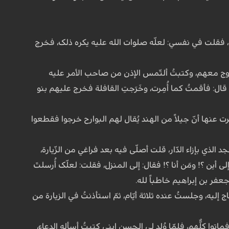
ث، فقلت في نفسي: لعلّه صلوات الله علیه یکره ذلک، فخرج
خروج معهم، وکتبتُ ألتّمس الإذن من صاحب الأمر علیه
 قال: فأقمتُ کما أُمِرت، وخَرَجتِ القافلة فخرج علیهم بنو
ت عنها أنّ جیلاً من الهند یُقال لهم البوارح خرجوا فقطعوا
الذي بإزاء الدّار، قلت أصلّی فیه بعد فراغي من الزّیارة،
 أین ؟! ومَن أنا ؟! فقال: إلى المنزل، فقلت: لعلّک أُرسلتَ
جعفر بن إبراهیم خاطباً لله.
إلیه، وجلستُ عنده ثلاثة أیّام، ثمّ استأذنتُ في الزیارة من
اتوا کلُّهم، فلمّا وُلد لي الحسن ابني کتبتُ أسأله الدعاء،