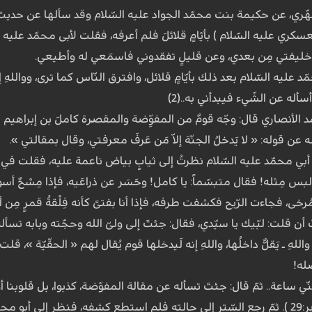
ّري، عن حکیمة بنت محمّد الجواد علیه السّلام وقد سألها عن حدیث مو
ري علیه السّلام ) بأیّامٍ قلائلَ فلم أعرفه، فقلت لأبی محمّد علیه 
و خلیفتي مِن بعدي، وعن قلیلٍ تفقدوني فاسمَعي له وأطیعي.
یه السّلام بعد ذلك بأیّامٍ قلائل، وافترق النّاس کما ترى، وواللهِ إنّي 
أسأله عن الشّيء فیبدأني به..(2)
 الأنصاري قال: وجّه قومٌ من المفوِّضة والمقصّرة کاملَ بن إبراهیم 
 قوله: « لا یَدخلُ الجنّة إلاّ مَن عَرفَ معرفتي، وقال بمقالتي ».
بي محمّد علیه السّلام نظرتُ إلى ثیابٍ بیاض ناعمة علیه، فقلت في نف
بس مِثله! فقال متبسّماً: یا کامل! وحَسَر عن ذراعَیه، فإذا مِسْحٌ أسو
ى، فجاءت الرّیح فکشفت طرفه، فإذا أنا بفتىً کأنه فِلْقةُ قمرٍ مِن أب
ن قلت: لبّیك یا سیّدي، فقال: جئتَ إلى ولیّ الله وحجّته وبابه تسأل
اللهِ ـ یَقلُّ داخلُها، واللهِ إنه لَیدخلها قوم یُقال لهم « الحقّیّة »، 
ضله!
 ساعة.. ثمّ قال: جئتَ تسأله عن مقالة المفوّضة، کذبوا، بل قلوبنا أو
إلاّ أن یشاء الله ( سورة التّکویر:29 ). ثمّ رجع السّتر إلى حالته فلم استطع کشفه، ف