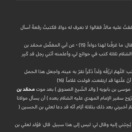
 علیه مالاً، فقالوا: لا نعرف له دواءً، فکتبتُ رقعةً أسأل
قال: فما أتَتْ علَي جمعةٌ حتّى عُوفیت وصار مثلَ راحتي، فدعوتُ طبیباً مِن أصحابنا وأریته إیّاه، فقال: ما عَرَفْنا لهذا دواءاً. (15) • عن أبي المفضَّل محمّد بن
سّلام ثلاثة کتب في حوائج لي، وأعلمته أنّني رجل قد کَبِر
لّهمّ ارزُقْه وَلَداً ذَکَراً تقرّ به عینه، واجعل هذا الحمل
 علّتها قد ارتفعت، فولدت غلاماً. (16)
موسى بن بابویه ( والد الشّیخ الصّدوق ) بعد موت
محمّد بن
رُوح سفیر الإمام المهدي علیه السّلام بعده ) أن یسأل مولانا
ثمّ أخبرني بعد ذلك بثلاثة أیّام أنّه قد دعا لعلي بن الحسین (
 یُجِبْني إلیه وقال لي: لیس إلى هذا سبیل. قال: فوُلد لعلي بن