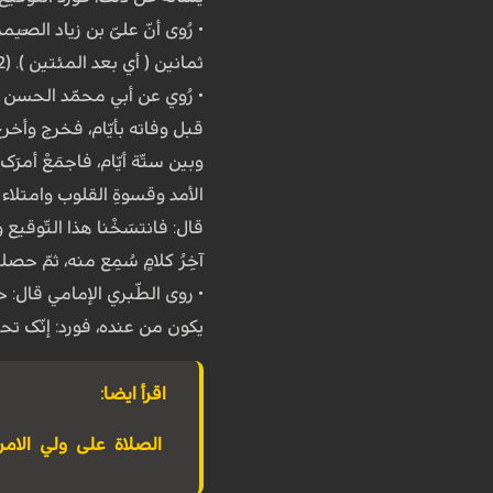
• رُوی أنّ علیّ بن زیاد الصّ
ثمانین ( أي بعد المئتین ). (12)
• رُوي عن أبي محمّد الحسن بن
قبل وفاته بأیّام، فخرج وأخرج
وبین ستّة أیّام، فاجمَعْ أمرَک
الأمد وقسوةِ القلوب وامتلاء ا
قال: فانتسَخْنا هذا التّوقیع 
آخِرُ کلامٍ سُمِع منه، ثمّ حصلت
• روى الطّبري الإمامي قال: ح
یکون من عنده، فورد: إنّک تحت
اقرأ ايضا:
الصلاة على ولي الامر