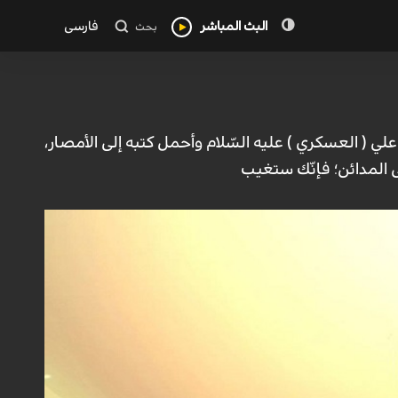
البث المباشر
فارسی
بحث
علي ( العسکري ) علیه السّلام وأحمل کتبه إلى الأمصار،
لى المدائن؛ فإنّك ستغیب