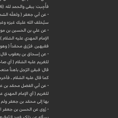
فأُجِبت: یبقى والحمد لله. (6)
• عن أبي جعفر ( ولعلّه السّم
سیُخلف الله علیك غیرَه وغیره
• عن علي بن الحسین بن موسى ب
الإمام المهدي علیه السّلام ) 
فقیهین. فرُزق محمّداً ( وهو
• عن إسحاق بن یعقوب قال: سم
للغریم علیه السّلام ( أي صاحب
قال: فبقیَ الرّجل باهتاً مت
کما قال علیه السّلام ـ فأخرجها 
• عن أبي الفضل محمّد بن عبد
للغریم ( أي الإمام المهدي عل
بها إلى محمّد بن جعفر ولم أ
• رُوی عن الحسن بن جعفر الق
یسأله عن ذلک، فورد التّوقیع: 