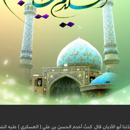
ّثنا أبو الأدیان قال: کنتُ أخدم الحسنَ بن علي ( العسکري ) علیه السّ