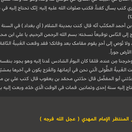
َیمري کتب یسأل کفناً، فکتب صلوات الله علیه إلیه: إنّک تحتاج إلیه 
 أحمد المکتّب أنّه قال: کنت بمدینة السّلام ( أي بغداد ) في السنة ا
 إلى النّاس توقیعاً نسخته: بسم الله الرحمن الرحیم، یا علي ابن محمّد
، ولا تُوصِ إلى أحدٍ یقوم مقامک بعد وفاتک؛ فقد وقعت الغَیبةُ التّامّة، 
لأرض جوراً..
وخرجنا مِن عنده، فلمّا کان الیومُ السّادس عُدنا إلیه وهو یجود بنفسه، 
 الغَیبةُ الطُّولى الّتي نحن في أزمانها، والفَرَج یکون في آخرها بمشیّة ال
دّثني أبو المفضَّل قال: حدّثني محمّد بن یعقوب قال: کتب علي بن محمّ
اج إلیه سنة إحدى وثمانین. فمات في الوقت الّذي حَدّه، وبعث إلیه با
 المنتظر الإمام المهدي ( عجل الله فرجه )