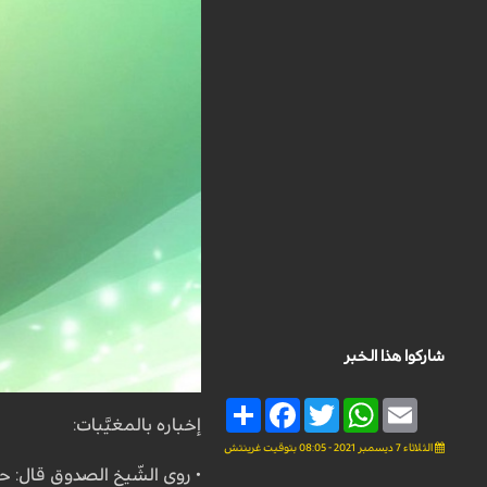
شاركوا هذا الخبر
Share
Facebook
Twitter
WhatsApp
Email
إخباره بالمغیَّبات:
الثلاثاء 7 ديسمبر 2021 - 08:05 بتوقيت غرينتش
• روى الشّیخ الصّدوق قال: حد