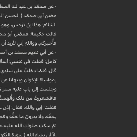
• عن محمّد بن عبدالله المطه
مضیّ أبي محمّد ( الحسن العسک
السّلام: هذا ابنُ نرجس، وه
قالت حکیمة: فمضى أبو محمّد عل
فأُخبرکم، وواللهِ إني لأرید أن 
• عن أبي نعیم محمّد بن أحمد
کامل: فقلت في نفسي: أسأله عن
قال: فلمّا دخلتُ على سیّدي أ
بمواساة الإخوان وینهانا عن ل
وجلست إلى بابٍ علیه ستر مُرخ
فاقشعررتُ من ذلک وأُلهمتُ أ
فقلت: إیي والله، فقال: إذن ـ و
بحقّه، ولا یدرونَ ما حقُّه وف
ثمّ سکت صلوات الله علیه عنّي