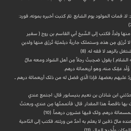
لا، فمات المولود یوم السّابع. ثمّ کتبت أخبره بموته، فورد:
منها ولداً، فکتب إلى الشّیخ أبي القاسم بن روح ( سفیر
ا تُرزَق مِن هذه، وستملک جاریةً دیلمیّة تُرزَق منها ولدینِ
 بالزهد لا فقه له. (8)
لام ) یقول: صَحِبتُ رجلاً مِن أهل السّواد ومعه مالٌ
وُلْد عمِّک منه، وهو أربعمائة درهم.
ردّ علیهم بعضها، فإذا الّذي فضل له من ذلک أربعمائة درهم ـ
حدّثني ابن شاذان بن نعیم بنیسابور قال: اجتمع عندي
 بها ناقصةً هذا المقدار. قال: فأتممتُها مِن عندي، وبعثتُ
سمائة درهم، ولک فیها عشرون درهماً. (10)
مالٌ دَفین لا یعلم به أحدٌ من ورثته، فکتب إلى النّاحیة
ان وأُخرج المال. (11)