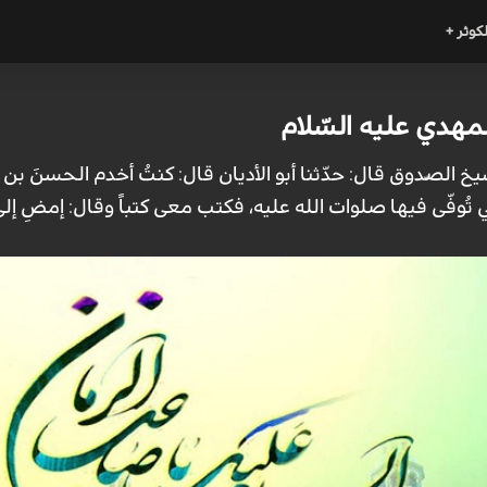
لكوثر +
مهدي عليه السّلام
یخ الصّدوق قال: حدّثنا أبو الأدیان قال: کنتُ أخدم الحسنَ بن 
ي تُوفّی فیها صلوات الله علیه، فکتب معی کتباً وقال: إمضِ إ