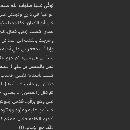
تُوفّي فیها صلوات الله علی
الواعیة في داري وتجدني على 
قال أبو الأدیان: فقلت: یا سی
بعدي، فقلت: زدني، فقال: مَن 
وخرجتُ بالکتب إلى المدائن و
وإذا أنا بجعفر بن علي أخیه بب
یسألني عن شيء، ثمّ خرج عقید 
نحن بالحسن بن علي ( العسکري
قَطَط بأسنانه تفلیج، فجذب ردا
ودُفن إلى جانب قبر أبیه ( اله
ثمّ قال ( الصبیّ ): یا بصري،
علي وهو یَزفُر... فنحن جُلوس
فسلّموا علیه وعَزَّوه وهنّأوه
فخرج الخادم فقال: معکم کتب ف
ذلک هو الإمام.. (1)