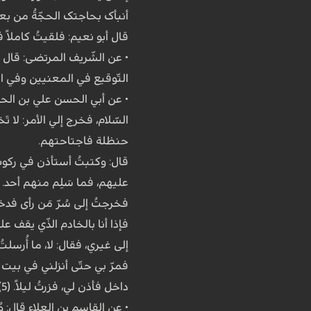
أنبأک بحاجتک الحجّةُ من بع
قال أبو نعیم: فلقیتُ کاملاً ف
• عن الشّریف المرتضى: قال أ
التّوقیع في المعنیین وفي الم
• عن أبي الحسن علي بن الحس
السّلام، فخرج إلي الأمر: لا 
حنظلة فاجتاحتهم.
قال: وکتبتُ أستأذن في رکوب ا
علیهم، فما سَلِم منهم أحد.
فخرجتُ إلى سُرّ مَن رأى فدخلت
فإذا أنا بالخادم الذّي یقف ع
إلى غیري، فقال: لا، ما أُرسل
فمرّ بي حتّى أنزلني في بیت ا
داخل فأذن لي، فزرتُ لیلاً. (5)
• عن القاسم بن العلاء قال: وُ