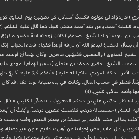
ري ) قال: وُلد لي مولود، فکتبتُ أستأذن في تطهیره یوم السّابع، فورد: 
، فسَمِّه أحمد، ومن بعد أحمد جعفر. فجاء کما قال علیه السّلام. (7)
ن بابویه ( والد الشّیخ الصّدوق ) کانت زوجته ابنةَ عمّه ولم یُرزَق 
أن یسأل الحضرة لیدعوَ الله أن یرزقه أولاداً فقهاء، فجاء الجواب: إنّک ل
 الشّیخ الصّدوق ) والحسین فقیهَین ماهرین، وکان لهما أخ أوسط مشتغل
عت الشّیخ العَمْري محمّد بن عثمان ( سفیر الإمام المهدي علیه السّ
 الأمر الحجّة المهدي سلام الله علیه ) فأنفذه، فردّ علیه: أخْرِجْ حقَّ 
عجّباً، فنظر في حساب المال.. وکانت في یده ضیعة لولد عمّه، قد کان 
وأنفذ الباقي، فقُبِل. (9)
الله قال: حدّثني علي بن محمّد المعروف بـ « علاّن الکلیني » قال: 
یه السّلام ) خمسمائة درهم، فنَقَصَتْ عشرین درهماً، وأنِفتُ أن أبعث
کتُب بما لی منها، فأنفذ إلي محمّدُ بن جعفر القبض وفیه: وصلت خم
زویني قال: مات بعض إخواننا من أهل « فانیم » مِن غیر وصیّة، وعنده 
المال في البیت في الطّاق، في موضع کذا وکذا، وهو کذا وکذا. فقُلع المک