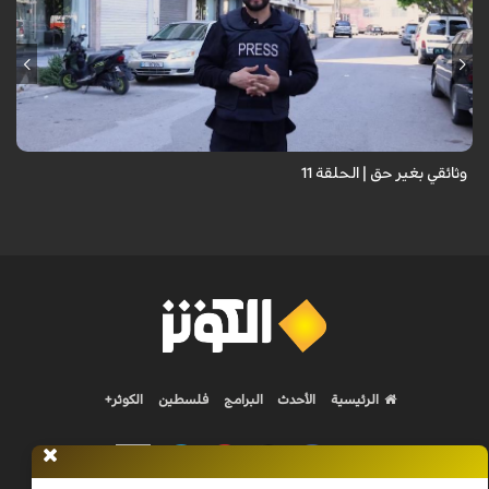
وثائقي بغير حق | الحلقة 11
الرئيسية
الأحدث
البرامج
فلسطين
الكوثر+