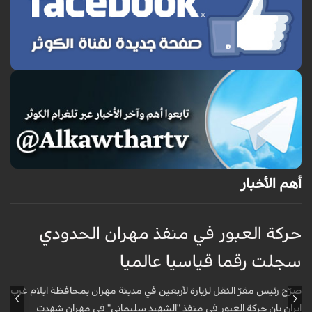
أهم الأخبار
حركة العبور في منفذ مهران الحدودي
ح
سجلت رقما قياسيا عالميا
س
صرّح رئيس مقرّ النقل لزيارة لأربعين في مدينة مهران بمحافظة ايلام غرب
ص
ايران بان حركة العبور في منفذ "الشهيد سليماني" في مهران شهدت
ا