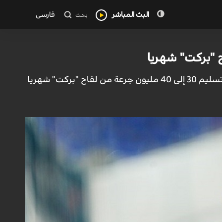
البث المباشر
فارسی
بحث
ايران - الكوثر: اعلن المساعد التنسيقي للجنة تنفيذ أمر الامام الخميني (رض) أنه سيتم تسليم 30 إلى 40 مليون جرعة من لقاح "بركت" شهريا