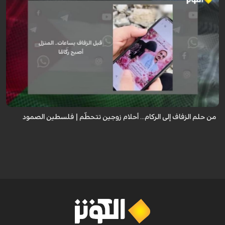
رواية مؤثرة لعروس من غزة كانت تستعد ليوم زفافها، جهزت كل شيء من ذهب
وملابس وجهاز العرس، لكن قبل ساعات من الموعد استهدف القصف منزل زوجها
ليفقدا كل شيء ...
من حلم الزفاف إلى الركام... أحلام زوجين تتحطّم | فلسطين الصمود