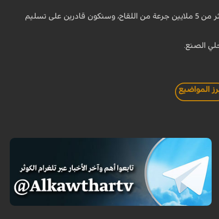
وتابع المساعد التنسيقي للجنة تنفيذ أمر الامام الخميني (رض): في ذلك الوقت، سيكون لدينا أكثر من 5 ملايين جرعة من اللقاح، وسنكون قادرين على تسليم
لي الصنع.
رز المواضيع