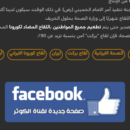
من الإنتاج.
صدير حتى يتم
تطعيم جميع المواطنين
ب
اللقاح المضاد لكورونا
المح
حة، فإن لقاح "بركت" آمن بنسبة تزيد عن 90٪.
الصحة الايرانية
لقاح بركت
ايران
لقاح كورونا الايراني
أب