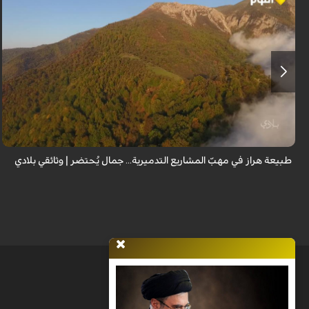
من قلب طبيعة هراز التي كانت يوماً من أجمل الموائل الطبيعية في إيران، يحذر
المعد من كارثة بيئية: "وحش الأعمال والمشاريع التدميرية تنهش بجسم طبيعة
إيران...
طبيعة هراز في مهبّ المشاريع التدميرية... جمال يُحتضر | وثائقي بلادي