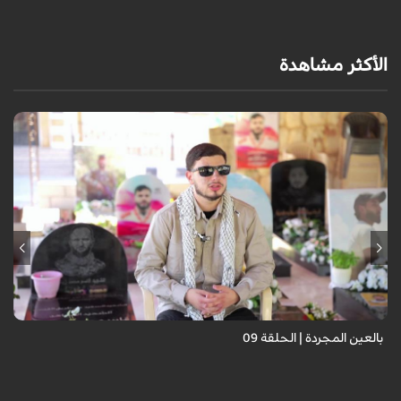
الأكثر مشاهدة
برنامج "بالعين المجردة" هو توثيق إنسانيٌّ شجاعٌ للحياة تحت وطأة الحرب،
حيث نستمع فيه إلى شهاداتٍ حيّةٍ لأشخاص عايشوا التفجيرات والدمار، فنرى
بعيونهم ت...
بالعين المجردة | الحلقة 09