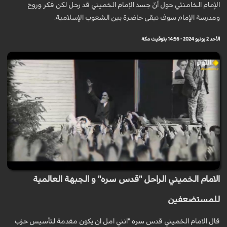
الإمام الخامنئي حول أنّ جسد الإمام الخميني قد رحل لكن فكر وروح
ومدرسة الإمام سوف تبقى حاضرة بين الشعوب الإسلامية.
الأحد 2 يونيو 2024 - 14:56 بتوقيت مكة
الامام الخميني الراحل "قدس سره" و الجبهة العالمية
للمستضعفين
قال الامام الخميني قدس سره "انني امل ان يكون مقدمة لتأسيس حزب