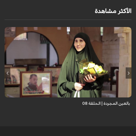
الأكثر مشاهدة
برنامج "بالعين المجردة" هو توثيق إنسانيٌّ شجاعٌ للحياة تحت وطأة الحرب،
حيث نستمع فيه إلى شهاداتٍ حيّةٍ لأشخاص عايشوا التفجيرات والدمار، فنرى
بعيونهم ت...
بالعين المجردة | الحلقة 08