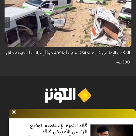
أعلن المكتب الإعلامي الحكومي في غزة ارتكاب الاحتلال الإسرائيلي أكثر من 4,091
خرقاً وانتهاكاً لاتفاق "وقف إطلاق النار" الممتد منذ 300 يوم، ما أسفر عن ...
المكتب الإعلامي في غزة: 1254 شهيداً و4091 خرقاً إسرائيلياً للتهدئة خلال
300 يوم
الرئيسية
الأحدث
البرامج
فلسطين
الكوثر+
قائد الثورة الإسلامية: توقيع
الرئيس الأميركي فاقد