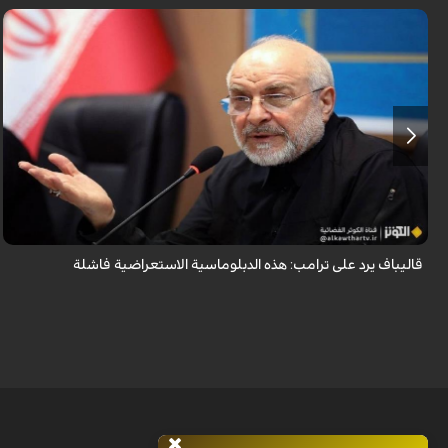
أكد رئيس مجلس الشورى الإسلامي الإيراني أن التصريحات الاستعراضية
والتهديدات المتكررة لم تعد تُجدي نفعاً، واصفاً إياها بالدبلوماسية الفاشلة.
قاليباف يرد على ترامب: هذه الدبلوماسية الاستعراضية فاشلة