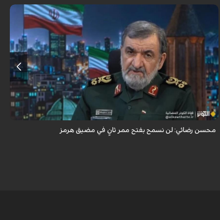
أكد اللواء محسن رضائي أن إيران لن تسمح بفتح ممر ثانٍ في مضيق هرمز.
محسن رضائي: لن نسمح بفتح ممر ثانٍ في مضيق هرمز
ه