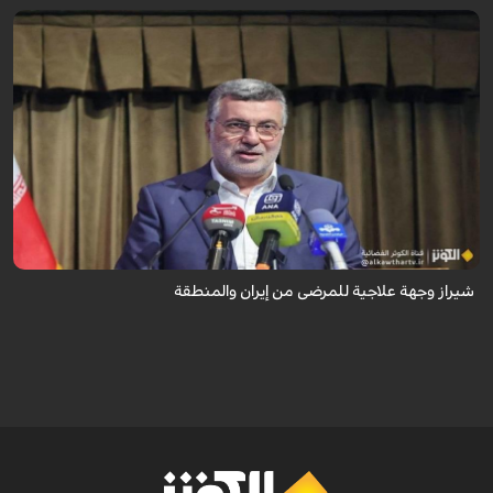
تُعدّ المراكز العلاجية في شيراز، بدعم من كفاءاتها المتخصّصة وتقنياتها الحديثة،
وجهةً للمرضى من داخل إيران وخارجها.
شيراز وجهة علاجية للمرضى من إيران والمنطقة