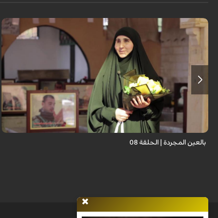
برنامج "بالعين المجردة" هو توثيق إنسانيٌّ شجاعٌ للحياة تحت وطأة الحرب، حيث
نستمع فيه إلى شهاداتٍ حيّةٍ لأشخاص عايشوا التفجيرات والدمار، فنرى بعيونهم
ت...
بالعين المجردة | الحلقة 08