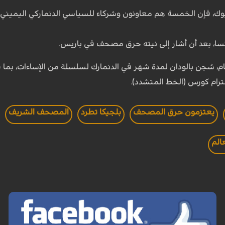
ك، فإن الخمسة هم معاونون وشركاء للسياسي الدنماركي اليميني 
نسا، بعد أن أشار إلى نيته حرق مصحف في باريس.
، سُجن بالودان لمدة شهر في الدنمارك لسلسلة من الإساءات، بما 
ترام كورس (الخط المتشدد).
يعتزمون حرق المصحف
بلجيكا تطرد
المصحف الشريف
الم