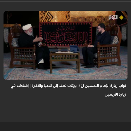
لا تقتصر زيارة الإمام الحسين (عليه السلام) على أداء شعيرةٍ إيمانية، بل تحمل في
طياتها ثوابًا عظيمًا وآثارًا مباركة تنعكس على حياة الزائر. فما هي النعم...
ثواب زيارة الإمام الحسين (ع).. بركات تمتد إلى الدنيا والآخرة | إضاءات في
زيارة الأربعين