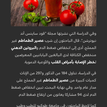
وفي الدراسة التي نشرتها مجلة "فود ساينس أند
نيوترشن"، قال الباحثون إن شرب
عصير الطماطم
غير
المملح، أدى إلى انخفاض ضغط الدم و
البروتين الدهني
منخفض الكثافة لدى البالغين اليابانيين المعرضين
ل
خطر الإصابة بأمراض القلب
والأوعية الدموية.
في الدراسة، تناول 184 من الذكور و297 من الإناث
كميات كبيرة من
عصير الطماطم
غير المملح على
مدار عام واحد. وفي نهاية البحث، تبين انخفاض ضغط
الدم لدى 94 مشاركا يعانون من ارتفاع ضغط الدم.
كما لاحظ الباحثون في جامعة طوكيو للطب وطب