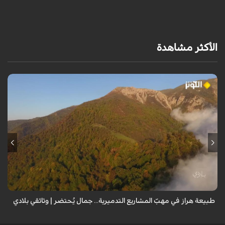
الأكثر مشاهدة
من قلب طبيعة هراز التي كانت يوماً من أجمل الموائل الطبيعية في إيران، يحذر
المعد من كارثة بيئية: "وحش الأعمال والمشاريع التدميرية تنهش بجسم
طبيعة إيران...
طبيعة هراز في مهبّ المشاريع التدميرية... جمال يُحتضر | وثائقي بلادي