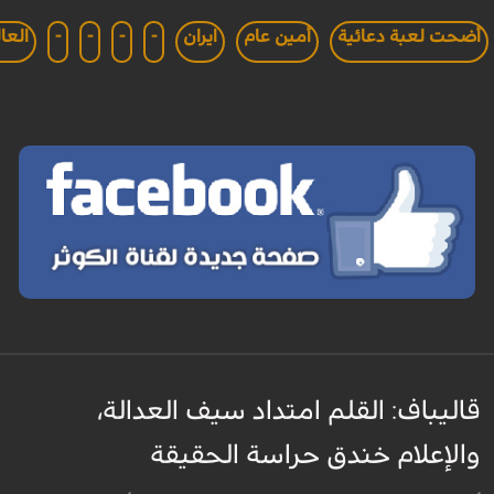
أضحت لعبة دعائية
أمين عام
ايران
-
-
-
-
العا
قاليباف: القلم امتداد سيف العدالة،
والإعلام خندق حراسة الحقيقة