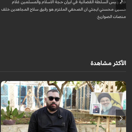
قال رئيس السلطة القضائية في ايران حجة الاسلام والمسلمين غلام
حسين محسني ايجئي ان الصحفي الملتزم هو رفيق سلاح المجاهدين خلف
منصات الصواريخ.
الأكثر مشاهدة
برنامج "بالعين المجردة" هو توثيق إنسانيٌّ شجاعٌ للحياة تحت وطأة الحرب، حيث