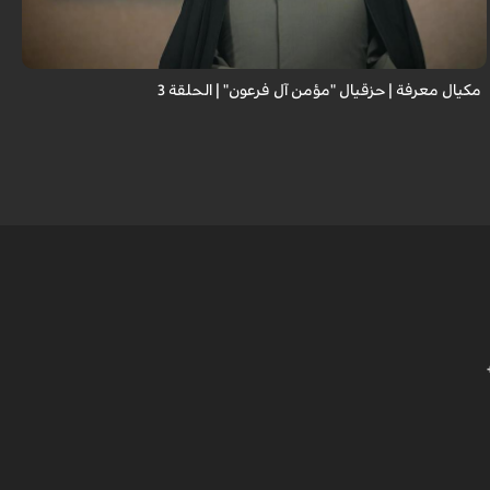
مكيال معرفة | حزقيال "مؤمن آل فرعون" | الحلقة 3
ا
ا