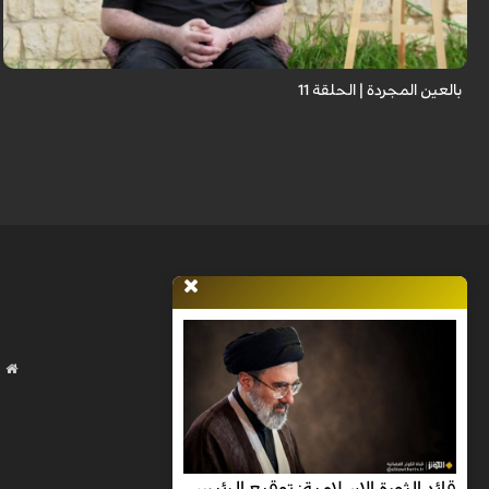
نستمع فيه إلى شهاداتٍ حيّةٍ لأشخاص عايشوا التفجيرات والدمار، فنرى بعيونهم
ت...
بالعين المجردة | الحلقة 11