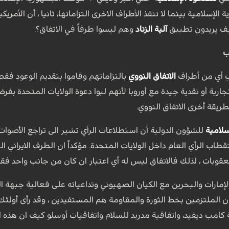
إسلامية بينما لا تنفذ الأطراف الاخرى التزاماتها، ثانيا ، أن الأمري
كيف يريدون تطبيق
آلية الزناد
وهم ليسوا طرفاً في الاتفاق؟.
ب
فِ أي من أطراف
الاتفاق النووي
بالتزاماتهم وقاموا بتقديم الوعود فق
ارية أو نقدية جيدة مع أوروبا لأنهم لبوا دعوة الولايات المتحدة بفر
طريقة أخرى الاتفاق النووي.
سلامية
للشؤون الدولية أن استطلاعات الرأي تشير الى تراجع الأصوات
ب الرأي العام داخل الولايات المتحدة. مؤكداً ان الطرف الايراني ا
العقوبات ، لذلك فالاتفاق ليس له أي اعتبار ان كان من جانب واحد فقط
إمارات والبحرين مع الكيان الصهيوني وتداعياته على فعالية جبهة ال
كامب ديفيد، واتفاقية مدريد للسلام واتفاقيات أوسلو كيف ان هذه ال