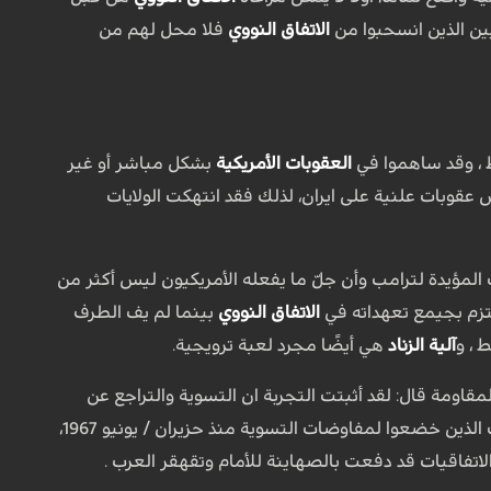
كيين الذين انسحبوا من
الاتفاق النووي
فلا محل لهم من
ط ، وقد ساهموا في
العقوبات الأمريكية
بشكل مباشر أو غير
ض عقوبات علنية على ايران، لذلك فقد انتهكت الولايات
 المؤيدة لترامب وأن جلّ ما يفعله الأمريكيون ليس أكثر من
لتزم بجيمع تعهداته في
الاتفاق النووي
بينما لم يف الطرف
 ، و
آلية الزناد
هي أيضًا مجرد لعبة ترويجية.
مقاومة قال: لقد أثبتت التجربة ان التسوية والتراجع عن
المواقف الثورية غير مجد، وان الملتزمين بخط الثورة والمقاومة هم المستفيدين ، وقد رأى أولئك الذين خضعوا لمفاوضات التسوية منذ حزيران / يونيو 1967،
اتفاقيات قد دفعت بالصهاينة للأمام وتقهقر العرب .