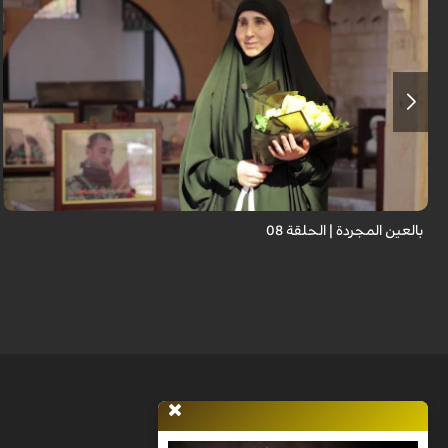
برنامج "بالعين المجردة" هو توثيق إنسانيٌّ شجاعٌ للحياة تحت وطأة الحرب، حيث
نستمع فيه إلى شهاداتٍ حيّةٍ لأشخاص عايشوا التفجيرات والدمار، فنرى بعيونهم
ت...
بالعين المجردة | الحلقة 08