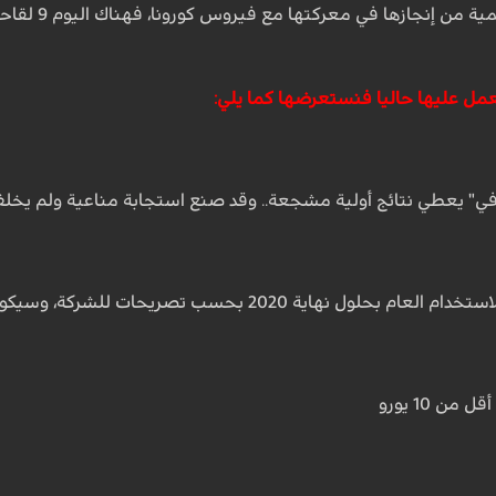
خطوات تقترب 
العمل عليها حاليا فنستعرضها كما يلي:
" يعطي نتائج أولية مشجعة.. وقد صنع استجابة مناعية ولم يخلف آ
سب تصريحات للشركة، وسيكون متاحا بتكلفة 144 دولار للجرعتين.
ن 10 يورو