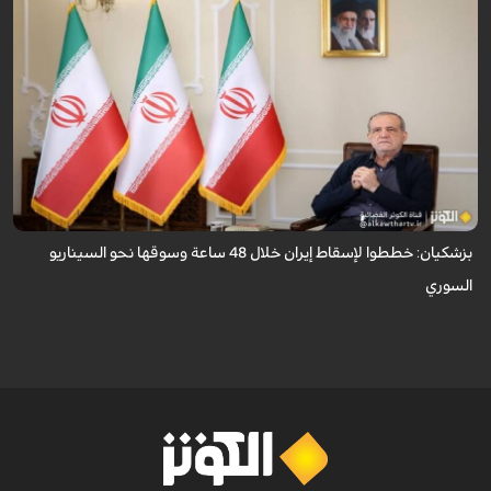
قال الرئيس الايراني مسعود بزشكيان ان الأعداء وضعوا خططًا وتصوروا أن
بإمكانهم السيطرة على إيران خلال 48 ساعة كما فعلوا مع سوريا.
بزشكيان: خططوا لإسقاط إيران خلال 48 ساعة وسوقها نحو السيناريو
السوري