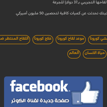
ريبي بـ37 دولارا للجرعة
تحدثت عن كميات كافية لتحصين 50 مليون أميركي.
شي كورونا
موعد لقاح كورونا
علاج كورونا
اللقاح المنتظر ض
حياة الانسان
العالم