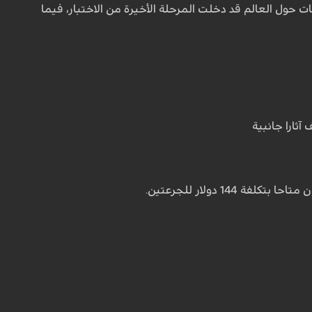
مختبرات عالمية من إنجازها في معركتها مع فيروس كورونا، فهناك اليوم 9 لقاحات حول العالم قد دخلت المرحلة الأخيرة من الاختبار، فيما
ثارا جانبية