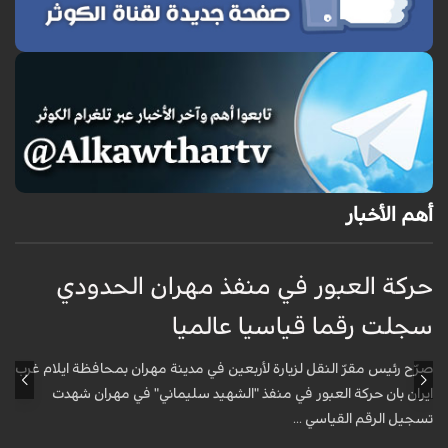
أهم الأخبار
حركة العبور في منفذ مهران الحدودي
ح
سجلت رقما قياسيا عالميا
س
صرّح رئيس مقرّ النقل لزيارة لأربعين في مدينة مهران بمحافظة ايلام غرب
ص
ايران بان حركة العبور في منفذ "الشهيد سليماني" في مهران شهدت
ا
تسجيل الرقم القياسي ...
ت