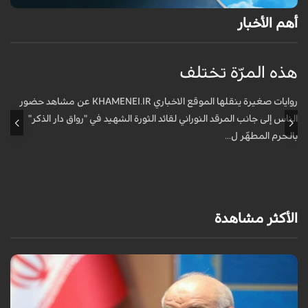
أهم الأخبار
هذه المرّة تختلف
م
ف
روايات صغيرة ينقلها الموقع الاخباري KHAMENEI.IR عن مشاهد حضور
الناس إلى جانب المرقد النوراني لقائد الثورة الشهيد في "رواق دار الذكر"
أ
بالحرم المطهّر ل...
الأكثر مشاهدة