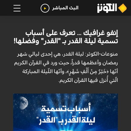
البث المباشر
إنفو غرافيك ... تعرف على أسباب
تسمية ليلة القدر بـ "القدر" وفضلها!
منوعات-الكوثر: ليلة القدر، هي إحدى ليالي شهر
رمضان وأعظمها قدراً، حيث ورد في القرآن الكريم
أنّها ﴿خَيْرٌ مِنْ أَلْفِ شَهْرٍ﴾، وأنّها اللّيلة المباركة
الّتي أُنزل فيها القرآن الكريم.