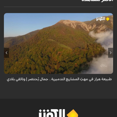
من قلب طبيعة هراز التي كانت يوماً من أجمل الموائل الطبيعية في إيران، يحذر
المعد من كارثة بيئية: "وحش الأعمال والمشاريع التدميرية تنهش بجسم
طبيعة إيران...
طبيعة هراز في مهبّ المشاريع التدميرية... جمال يُحتضر | وثائقي بلادي