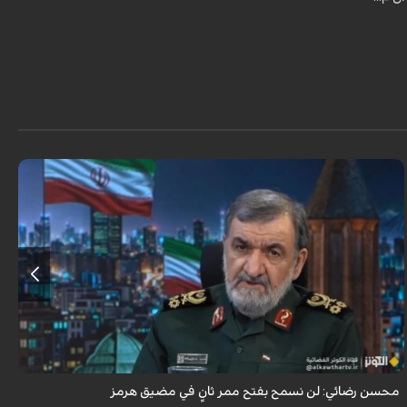
أكد اللواء محسن رضائي أن إيران لن تسمح بفتح ممر ثانٍ في مضيق هرمز.
محسن رضائي: لن نسمح بفتح ممر ثانٍ في مضيق هرمز
ه