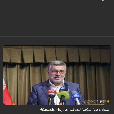
تُعدّ المراكز العلاجية في شيراز، بدعم من كفاءاتها المتخصّصة وتقنياتها الحديثة،
وجهةً للمرضى من داخل إيران وخارجها.
شيراز وجهة علاجية للمرضى من إيران والمنطقة