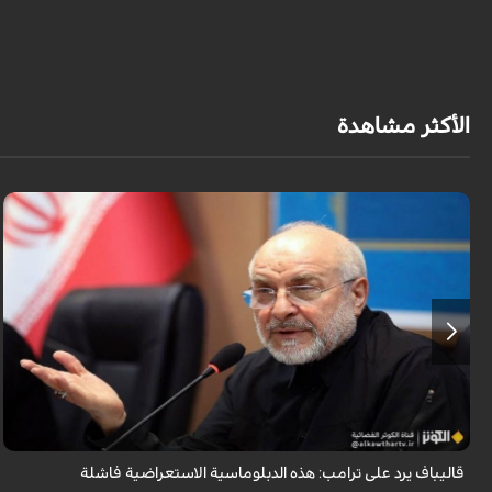
الأكثر مشاهدة
أكد رئيس مجلس الشورى الإسلامي الإيراني أن التصريحات الاستعراضية
والتهديدات المتكررة لم تعد تُجدي نفعاً، واصفاً إياها بالدبلوماسية الفاشلة.
قاليباف يرد على ترامب: هذه الدبلوماسية الاستعراضية فاشلة