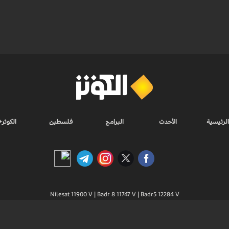
الرئيسية
الأحدث
البرامج
فلسطين
الكوثر+
Nilesat 11900 V | Badr 8 11747 V | Badr5 12284 V
جميع الحقوق محفوظة