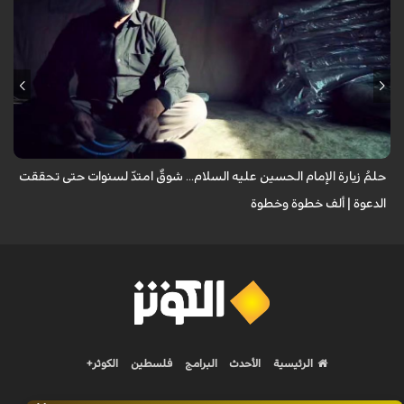
يروي عددٌ من الزائرين مشاعر الشوق التي لازمتهم لسنوات وهم يتمنون زيارة
الإمام الحسين عليه السلام، مؤكدين أن العقبات المادية والظروف الشخصية لم
تُطفئ ش...
حلمُ زيارة الإمام الحسين عليه السلام... شوقٌ امتدّ لسنوات حتى تحققت
الدعوة | ألف خطوة وخطوة
الرئيسية
الأحدث
البرامج
فلسطين
الكوثر+