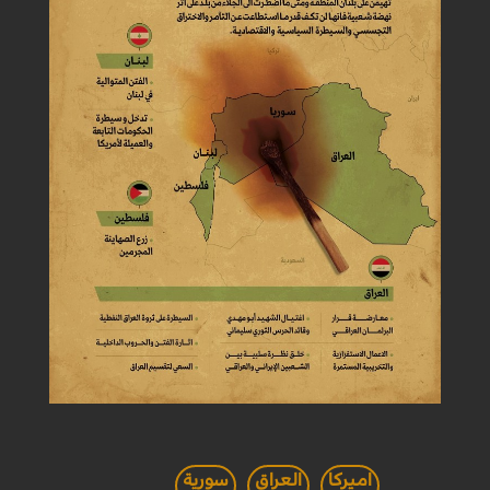
اميركا
العراق
سورية