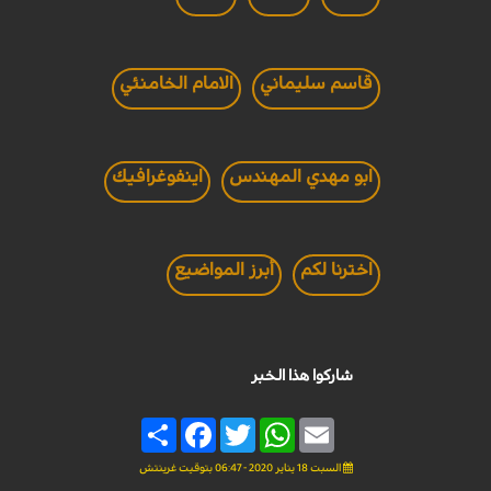
قاسم سليماني
الامام الخامنئي
ابو مهدي المهندس
اينفوغرافيك
اخترنا لكم
أبرز المواضيع
شاركوا هذا الخبر
Share
Facebook
Twitter
WhatsApp
Email
السبت 18 يناير 2020 - 06:47 بتوقيت غرينتش