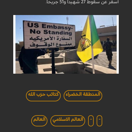
أسفر عن سقوط 27 شهيدا و51 ‏جريحا.‏
المنطقة الخضراء
كتائب حزب الله
-
-
العالم الاسلامي
العالم