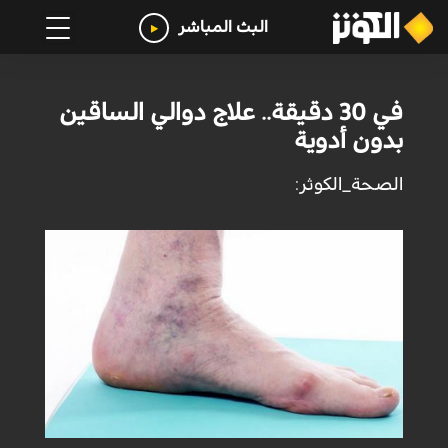
البث المباشر
في 30 دقيقة.. علاج دوالي الساقين
بدون أدوية
الصحة_الكوثر: