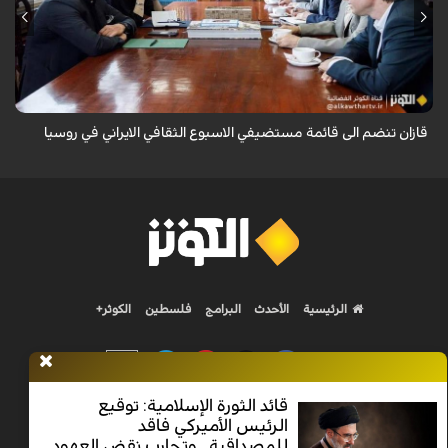
قال سفير ايران لدى روسيا كاظم جلالي انه تمت اضافة مدينة قازان مركز
تترستان الى قائمة مستضيفي الاسبوع الثقافي الايراني في روسيا موضحا ان
هذه التظاهرة ...
قازان تنضم الى قائمة مستضيفي الاسبوع الثقافي الايراني في روسيا
الرئيسية
الأحدث
البرامج
فلسطين
الكوثر+
قائد الثورة الإسلامية: توقيع
الرئيس الأميركي فاقد
Nilesat 11900 V | Badr 8 11747 V | Badr5 12284 V
للمصداقية.. وتجارب نقض العهود