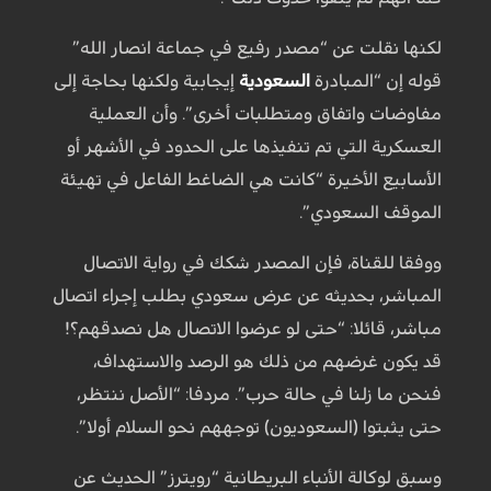
لكنها نقلت عن “مصدر رفيع في جماعة انصار الله”
قوله إن “المبادرة
السعودية
إيجابية ولكنها بحاجة إلى
مفاوضات واتفاق ومتطلبات أخرى”. وأن العملية
العسكرية التي تم تنفيذها على الحدود في الأشهر أو
الأسابيع الأخيرة “كانت هي الضاغط الفاعل في تهيئة
الموقف السعودي”.
ووفقا للقناة، فإن المصدر شكك في رواية الاتصال
المباشر، بحديثه عن عرض سعودي بطلب إجراء اتصال
مباشر، قائلا: “حتى لو عرضوا الاتصال هل نصدقهم؟!
قد يكون غرضهم من ذلك هو الرصد والاستهداف،
فنحن ما زلنا في حالة حرب”. مردفا: “الأصل ننتظر،
حتى يثبتوا (السعوديون) توجههم نحو السلام أولا”.
وسبق لوكالة الأنباء البريطانية “رويترز” الحديث عن