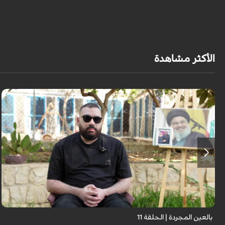
الأكثر مشاهدة
برنامج "بالعين المجردة" هو توثيق إنسانيٌّ شجاعٌ للحياة تحت وطأة الحرب، حيث
نستمع فيه إلى شهاداتٍ حيّةٍ لأشخاص عايشوا التفجيرات والدمار، فنرى بعيونهم
ت...
بالعين المجردة | الحلقة 11