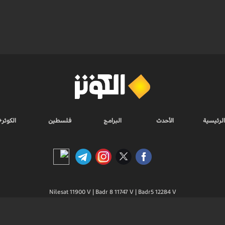
الرئيسية
الأحدث
البرامج
فلسطين
الكوثر+
Nilesat 11900 V | Badr 8 11747 V | Badr5 12284 V
جميع الحقوق محفوظة