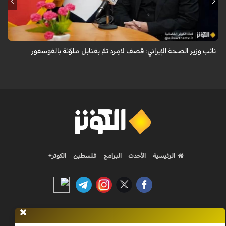
قال معاون وزير الصحة الإيراني لشؤون البحوث والتكنولوجيا، شاهين آخوندزاده،
إن التحقيقات التي أجرتها وزارة الصحة بشأن قصف مدينة لامِرد في محافظة
فارس أظ...
نائب وزير الصحة الإيراني: قصف لامِرد تمّ بقنابل ملوّثة بالفوسفور
الرئيسية
الأحدث
البرامج
فلسطين
الكوثر+
Nilesat 11900 V | Badr 8 11747 V | Badr5 12284 V