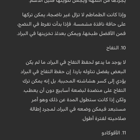
يجردها من النكهة ويجعل تكوينها قليل الدسم.
وإذا كانت الطماطم لا تزال غير ناضجة، يمكن تركها
على حافة نافذة مشمسة. فإذا بدأت تفرط في النضج،
فمن الأفضل طبخها، ويمكن بعدئذ تخزينها في البراد.
10. التفاح
لا يوجد ما يدعو لحفظ التفاح في البراد، ما لم يكن
البعض يفضل تناوله باردا. إن حفظ التفاح في البراد
يؤدي إلى كسر هشاشته المحببة. بل إنه يمكن ترك
التفاح على منضدة لبضعة أسابيع دون أن يعطب.
ولكن إذا كانت ستطول المدة عن ذلك وهو أمر
مستبعد فيمكن وضعه في البراد، لمجرد إطالة
صلاحيته لفترة أطول.
11. الأفوكادو