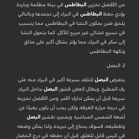
من الأفضل تخزين
البطاطس
في بيئة مظلمة وباردة.
يؤدي حفظ
البطاطس
في البراد إلى تجمدها وبالتالي
يلحق ضرر بمكون النشا في البطاطس، مما يتسبب
في نسيج غشائي غير مريح للأكل. كما يتحول النشا
إلى سكر في البراد، مما يؤثر بشكل أكبر على مذاق
ونكهة البطاطس.
2. البصل
يتعرض
البصل
للتلف بسرعة أكبر في البراد منه على
رف المطبخ. ويطال العفن قشور
البصل
بداخل البراد
سريعا قبل أن يمكن تدارك الأمر. ومن الأفضل تخزينه
في درجة حرارة الغرفة، ولكن يجب أن يكون بعيدًا عن
أشعة الشمس المباشرة. وبمجرد تقشير
البصل
وتقطيعه، فسوف يحتاج إلى تبريده، ولذا يمكن وضعه
في كيس قابل للغلق، قبل أن حفظه في درج الخضار.