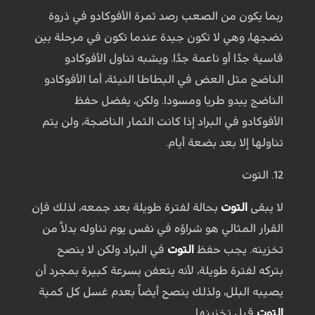
ربما يكون من الصعب رصد ثمرة الأفوكادو في ذروة
نضجها، وهي لا تكون جيدة عندما تكون في مرحلة بين
قاسية جدًا أو ناعمة جدًا. ويشبه تناول الأفوكادو
الناضج مثل العض في البطاطا النيئة، أما الأفوكادو
الناضج يبدو طريا ومسودا. ولكن، يفضل حفظ
الأفوكادو في البراد إذا كانت الثمار الناضجة، ولن يتم
تناولها إلا بعد بضعة أيام.
12. التوت
لا يبقى
التوت
بحالة لفترة طويلة بعد جمعه، لذلك فإن
القرار المثالي هو شراؤه في نفس يوم تناوله بدلاً من
تخزينه. يجب حفظ
التوت
في البراد ولكن لا ينصح
بتركه لفترة طويلة، لأنه يتعفن بسرعة كبيرة بمجرد أن
يصيبه البلل، ولذلك ينصح أيضاً بعدم غسل كل كمية
التوت
قبل تخزينها.