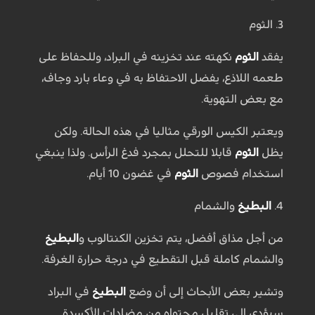
3. الثوم
يفقد
الثوم
نكهته عند تخزينه في البراد، وللحفاظ على
طعمه اللاذع، يفضل الاحتفاظ به في وعاء بارد وجاف،
مع بعض التهوية.
ويعتبر الكيس الورقي مثاليا في هذه الحالة. ولكن
يظل
الثوم
قابلا للتحلل بمجرد فدغ الرأس. ولذا ينبغي
استخدام فصوص
الثوم
في غضون 10 أيام.
4.
البطيخ
والشمام
من أجل مذاق أفضل، يتم تخزين الكنتالوب و
البطيخ
والشمام كاملة قبل التقطيع في درجة حرارة الغرفة.
وتشير بعض الأبحاث إلى أن وضع
البطيخ
في البراد
سيؤدي إلى تقليل محتواه من مضادات الأكسدة