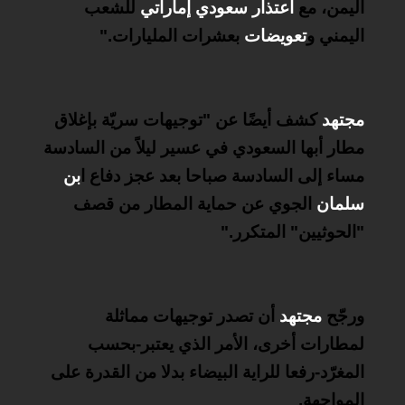
اليمن، مع
اعتذار سعودي إماراتي
للشعب
اليمني و
تعويضات
بعشرات المليارات
".
مجتهد
كشف أيضًا عن "توجيهات سريّة بإغلاق
مطار أبها السعودي في عسير ليلاً من السادسة
مساء إلى السادسة صباحا بعد عجز دفاع ا
بن
سلمان
الجوي عن حماية المطار من قصف
"الحوثيين" المتكرر
".
ورجّح
مجتهد
أن تصدر توجيهات مماثلة
لمطارات أخرى، الأمر الذي يعتبر-بحسب
المغرّد-رفعا للراية البيضاء بدلا من القدرة على
المواجهة
.