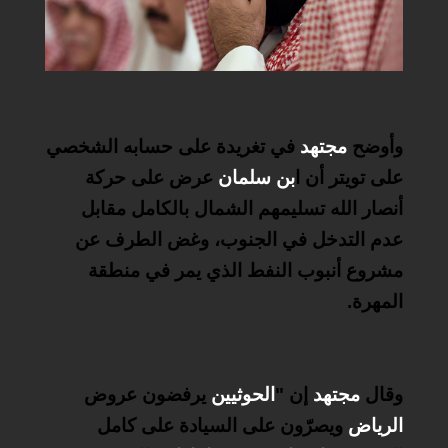
وأوضح
مجتهد
في تغريدة على حسابه الشخصي
على تويتر أن ا
بن سلمان
عرض على حركة
أنصار الله تسليمهم الشمال بالكامل مقابل
عدم التدخل في الجنوب، وغض الطرف عن
مشروع أنبوب النفط الذي يمر في منطقة
المهرة
.
وقال
مجتهد
إن "
الحوثيين
يرفضون عروض
الرياض
ويصرّون على السيادة على كامل