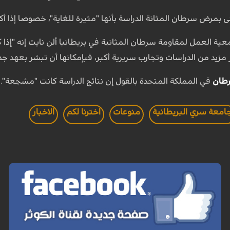
رض سرطان المثانة الدراسة بأنها "مثيرة للغاية"، خصوصا إذا أكد
 العمل لمقاومة سرطان المثانية في بريطانيا ألن نايت إنه "إذا كا
 مزيد من الدراسات وتجارب سريرية أكبر، فبإمكانها أن تبشر بعهد جد
طان
في المملكة المتحدة بالقول إن نتائج الدراسة كانت "مشجعة".
امعة سري البريطانية
منوعات
اخترنا لكم
الاخبار