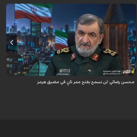
أكد اللواء محسن رضائي أن إيران لن تسمح بفتح ممر ثانٍ في مضيق هرمز.
محسن رضائي: لن نسمح بفتح ممر ثانٍ في مضيق هرمز
ه