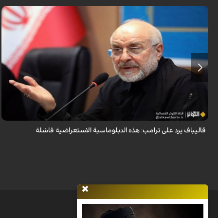
أكد رئيس مجلس الشورى الإسلامي الإيراني أن التصريحات الاستعراضية
والتهديدات المتكررة لم تعد تُجدي نفعاً، واصفاً إياها بالدبلوماسية الفاشلة.
قاليباف يرد على ترامب: هذه الدبلوماسية الاستعراضية فاشلة