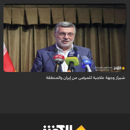
تُعدّ المراكز العلاجية في شيراز، بدعم من كفاءاتها المتخصّصة وتقنياتها الحديثة،
وجهةً للمرضى من داخل إيران وخارجها.
شيراز وجهة علاجية للمرضى من إيران والمنطقة