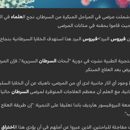
وشملت مرضى في المراحل المبكرة من السرطان، نجح ال
علماء
في الا
 حيث قاموا بحقنه في مثانات المرضى.
ن
فيروس
البرد'>
فيروس
البرد هذا استهدف الخلايا السرطانية بنجا
ربة الطبية نشرت في دورية "أبحاث
السرطان
السريرية"، فإن ال
رض بعد العلاج المبتكر.
 وجود أي آثار جانبية لدى أي من المرضى، ناهيك عن أن الخلايا السلي
نية، مع العلم أن معظم العلاجات المتوفرة لمرضى
السرطان
حاليا 
معة البروفيسور هارديف باندا تعليقا على التجربة: "إن طريقة العلا
".
 مفاجئة للباحثين، الذين عبروا عن أملهم في أن يؤدي هذا ال
اختراق
ا