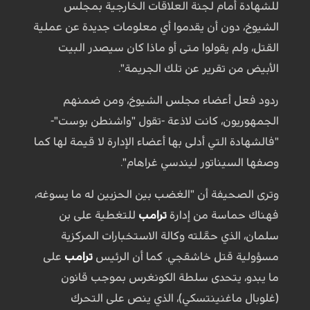
للشهادة أمام لجنة العلاقات الخارجية بمجلس
الشيوخ، دون أن يقدموا أي معلومات جديدة عن عملية
القتل، ولم يقولوا متى أو ماذا كان سيصدر البيت
الأبيض من تقرير عن تلك الجريمة".
ردود فعل أعضاء مجلس الشيوخ، ومن ضمنهم
الجمهوريون، كانت لاذعة -تقول "واشنطن بوست"-
"فالشهادة التي أدلى بها أعضاء الإدارة لا قيمة لها كما
وصفها السيناتور ليندسي غراهام".
وترى الصحيفة أن "الغضب بين الحزبين له ما يسوغه،
فهناك حماسة من إدارة
ترامب
للتغطية على بن
سلمان، الذي حمَّلته وكالة الاستخبارات المركزية
مسؤولية قتل خاشقجي. كما أن الرئيس
ترامب
على
ما يبدو، يتحدى سلطة الكونغرس بموجب قانون
(غلوبال ماغنينتسكي)، الذي ينص على التحرك