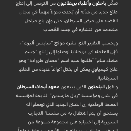
تمكَّن
باحثون وأطباء بريطانيون
من التوصل إلى إنتاج
علاج جديد من شأنه أن يُحدث تحولاً مهماً في مجال
القضاء على مرض السرطان، حتى وإن بلغ مراحل
متقدمة من انتشاره في جسد المُصاب.
وبحسب التقرير الذي نشره موقع “ساينس أليرت” ،
فإن العلماء في بريطانيا توصلوا إلى إنتاج “جسم
مضاد سام” أطلقوا عليه اسم “حصان طروادة” وهو
علاج كيمياوي يمكن أن يقتل أنواعاً عديدة من الخلايا
السرطانية.
ويقول
الباحثون
الذين يتبعون
معهد أبحاث السرطان
في لندن ومؤسسة “ريال مارسدين” التابعة لمؤسسة
الصحة الوطنية إن العلاج الجديد الذي توصلوا له
يستحق أن يتم الانتقال به من سلسلة التجارب
السريرية إلى اختباره على مجموعة متنوعة من
المرضى، وذلك بسبب أنه على الأرجح سيحقق نجاحاً