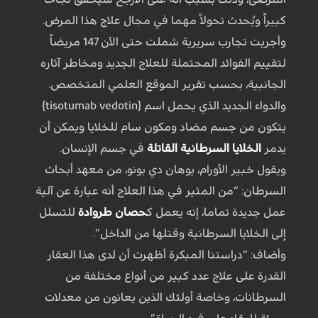
كبيراً ويُحدث تحولاً مهما في مجال علاج هذا المرض.
وأجريت تجارب سريرية شملت حتى الآن 147 مريضاً
لتقييم الفوائد المحتملة للعلاج الجديد ومخاطر آثاره
الجانبية، بحسب تقرير الموقع العلمي المتخصص.
والدواء الجديد الذي يحمل اسم {tisotumab vedotin}
يتكون من جسم مضاد ومكون سام للخلايا ويمكن أن
يدمر
الخلايا السرطانية القاتلة
في جسم الإنسان.
ويقول خبير الأورام، يوهان دي بونو، من معهد أبحاث
السرطان: “من المثير في هذا العلاج أنه عبارة عن آلية
عمل جديدة تماما، إنه يعمل ك
حصان طروادة
للتسلل
إلى الخلايا السرطانية وقتلها من الداخل”.
وأضاف: “دراستنا المبكرة أظهرت أن لدى هذا العقار
القدرة على علاج عدد كبير من أنواع مختلفة من
السرطانات، وخاصة أولئك الذين يعانون من معدلات