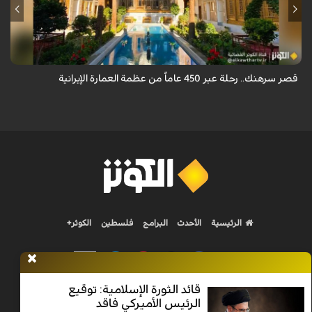
يقع قصر سرهنك في أصفهان، الذي يمتد عمره إلى 450 عاماً، ليكون سرداً حياً
لأربعة عصور تاريخية وشاهداً على عبق العمارة الإيرانية.
قصر سرهنك.. رحلة عبر 450 عاماً من عظمة العمارة الإيرانية
الرئيسية
الأحدث
البرامج
فلسطين
الكوثر+
قائد الثورة الإسلامية: توقيع
الرئيس الأميركي فاقد
Nilesat 11900 V | Badr 8 11747 V | Badr5 12284 V