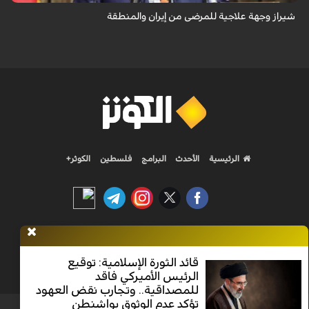
شيراز وجهة علاجية للمرضى من إيران والمنطقة
الرئيسية
الأحدث
البرامج
فلسطين
الكوثر+
Nilesat 11900 V | Badr 8 11747 V | Badr5 12284 V
قائد الثورة الإسلامية: توقيع
الرئيس الأميركي فاقد
جميع الحقوق محفوظة
للمصداقية.. وتجارب نقض العهود
تؤكد عدم الوثوق بواشنطن