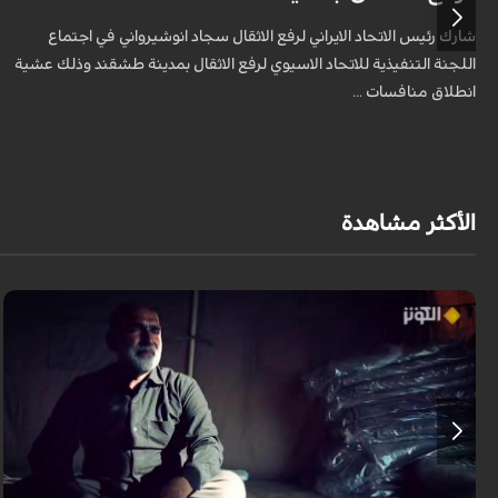
شارك رئيس الاتحاد الايراني لرفع الاثقال سجاد انوشيرواني في اجتماع
اللجنة التنفيذية للاتحاد الاسيوي لرفع الاثقال بمدينة طشقند وذلك عشية
انطلاق منافسات ...
الأكثر مشاهدة
يروي عددٌ من الزائرين مشاعر الشوق التي لازمتهم لسنوات وهم يتمنون زيارة
الإمام الحسين عليه السلام، مؤكدين أن العقبات المادية والظروف الشخصية لم