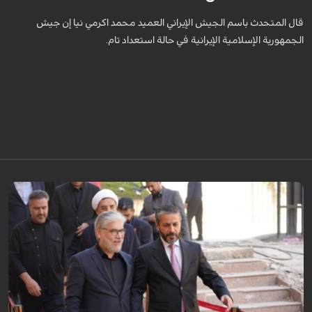
قال المتحدث باسم الجيش الإيراني العميد محمد اكرمي نيا إن جيش
الجمهورية الإسلامية الإيرانية في حالة استعداد تام.
التقى وزير العلوم والبحوث والتكنولوجيا الايراني، حسين سيمائي صراف، خلال
زيارته للعراق، مع نعيم العبودي، رئيس بيت الحكمة العراقي، وبحثا استراتيجيات