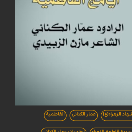
اد الزهراء(ع)
عمار الكناني
الفاطمية
سيدة فاطمة الزهراء
لطميات عمار الكناني