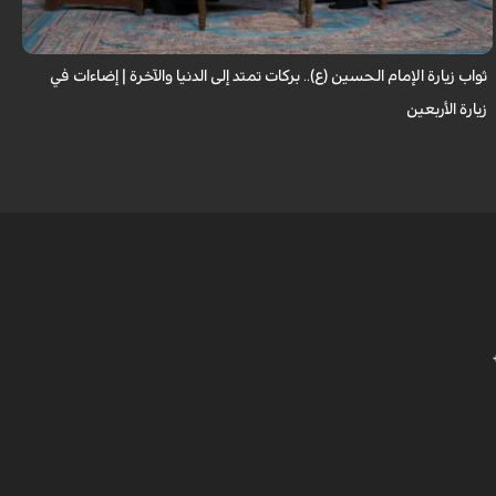
طياتها ثوابًا عظيمًا وآثارًا مباركة تنعكس على حياة الزائر. فما هي النعم...
ثواب زيارة الإمام الحسين (ع).. بركات تمتد إلى الدنيا والآخرة | إضاءات في
م
زيارة الأربعين