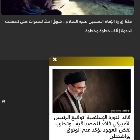
تُطفئ ش...
حلمُ زيارة الإمام الحسين عليه السلام... شوقٌ امتدّ لسنوات حتى تحققت
الدعوة | ألف خطوة وخطوة
قائد الثورة الإسلامية: توقيع الرئيس
الأميركي فاقد للمصداقية.. وتجارب
نقض العهود تؤكد عدم الوثوق
بواشنطن