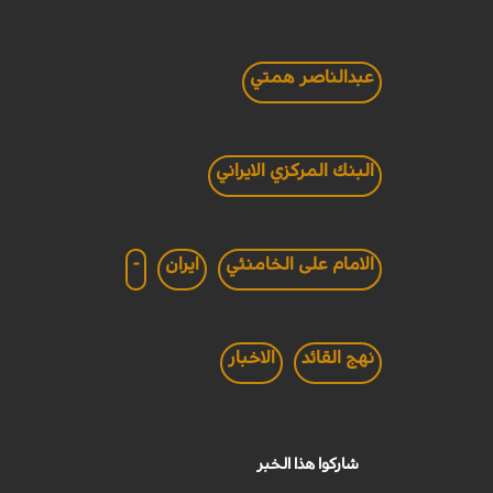
عبدالناصر همتي
البنك المركزي الايراني
الامام على الخامنئي
ايران
-
نهج القائد
الاخبار
شاركوا هذا الخبر