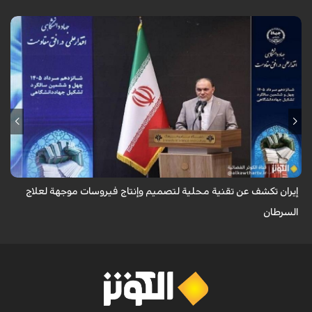
كشفت إيران عن تقنية محلية متقدمة لتصميم وهندسة وإنتاج وتنقية
الفيروسات الحالّة للأورام (Oncolytic Viruses)، القادرة على التكاثر بصورة
انتقائية وموجهة ...
إيران تكشف عن تقنية محلية لتصميم وإنتاج فيروسات موجهة لعلاج
السرطان