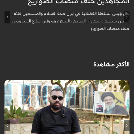
المجاهدين خلف منصات الصواريخ
و
قال رئيس السلطة القضائية في ايران حجة الاسلام والمسلمين غلام
أ
حسين محسني ايجئي ان الصحفي الملتزم هو رفيق سلاح المجاهدين
ه
خلف منصات الصواريخ.
الأكثر مشاهدة
برنامج "بالعين المجردة" هو توثيق إنسانيٌّ شجاعٌ للحياة تحت وطأة الحرب،
حيث نستمع فيه إلى شهاداتٍ حيّةٍ لأشخاص عايشوا التفجيرات والدمار، فنرى