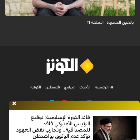
بعيونهم ت...
بالعين المجردة | الحلقة 11
الرئيسية
الأحدث
البرامج
فلسطين
الكوثر+
قائد الثورة الإسلامية: توقيع
الرئيس الأميركي فاقد
Nilesat 11900 V | Badr 8 11747 V | Badr5 12284 V
للمصداقية.. وتجارب نقض العهود
تؤكد عدم الوثوق بواشنطن