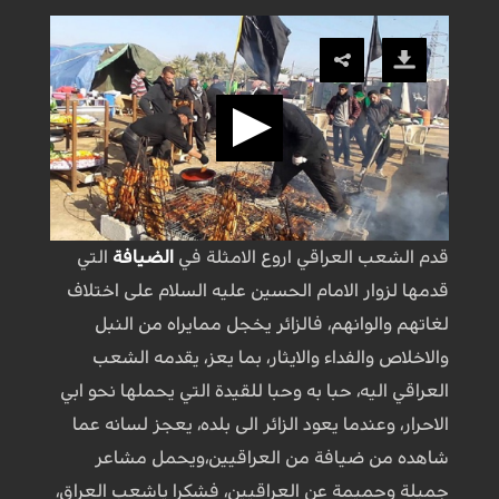
قدم الشعب العراقي اروع الامثلة في
الضيافة
التي
قدمها لزوار الامام الحسين عليه السلام على اختلاف
لغاتهم والوانهم، فالزائر يخجل ممايراه من النبل
والاخلاص والفداء والايثار، بما يعز، يقدمه الشعب
العراقي اليه، حبا به وحبا للقيدة التي يحملها نحو ابي
الاحرار، وعندما يعود الزائر الى بلده، يعجز لسانه عما
شاهده من ضيافة من العراقيين،ويحمل مشاعر
جميلة وحميمة عن العراقيين، فشكرا ياشعب العراق،