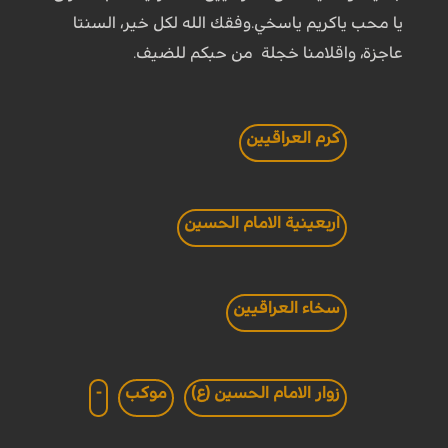
يا محب ياكريم ياسخي.وفقك الله لكل خير، السنتا
عاجزة، واقلامنا خجلة من حبكم للضيف.
كرم العراقيين
اربعينية الامام الحسين
سخاء العراقيين
زوار الامام الحسين (ع)
موكب
-