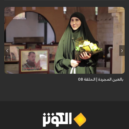
برنامج "بالعين المجردة" هو توثيق إنسانيٌّ شجاعٌ للحياة تحت وطأة الحرب،
حيث نستمع فيه إلى شهاداتٍ حيّةٍ لأشخاص عايشوا التفجيرات والدمار، فنرى
بعيونهم ت...
بالعين المجردة | الحلقة 08