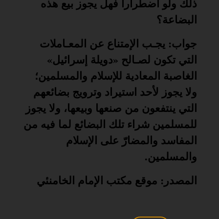
ذلك ولو اضطراراً فهل يجوز بيع هذه
البضاعة؟
جواب: يجـب الإمتناع عن المعـاملات
التي تكون لصـالح «دويلة إسرائيل»
الغاصبة المعادية للإسلام والمسلمين؛
ولا يجوز لأحد استيراد وترويج بضائعهم
التي ينتفعون من صنعها وبيعها، ولا يجوز
للمسلمين شراء تلك البضائع لما فيه من
المفاسد والمضارّ على الإسلام
والمسلمين
.
المصدر: موقع مكتب الإمام الخامنئي