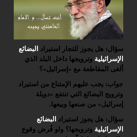
سؤال: هل يجوز للتجار استيراد
البضائع
الإسرائيلية
وترويجها داخل البلد الذي
ألغى المقاطعة مع «إسرائيل»؟
جواب: يجب عليهم الإمتناع من استيراد
وترويج البضائع التي تنتفع «دويلة
إسرائيل» من صنعها وبيعها
.
سؤال: هل يجوز استيراد
البضائع
الإسرائيلية
وترويجها؟ ولو فُرض وقوع