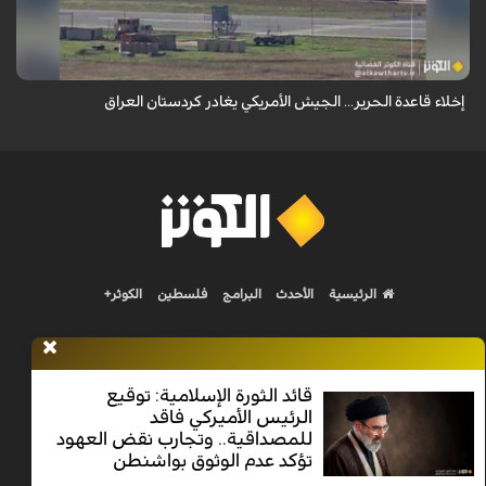
اللوجستي داخل قاعدة الحرير قرب أربيل بكردستان العراق، لا سيما المجمع
الكبير الذ...
إخلاء قاعدة الحرير... الجيش الأمريكي يغادر كردستان العراق
الرئيسية
الأحدث
البرامج
فلسطين
الكوثر+
قائد الثورة الإسلامية: توقيع
الرئيس الأميركي فاقد
Nilesat 11900 V | Badr 8 11747 V | Badr5 12284 V
للمصداقية.. وتجارب نقض العهود
تؤكد عدم الوثوق بواشنطن
جميع الحقوق محفوظة